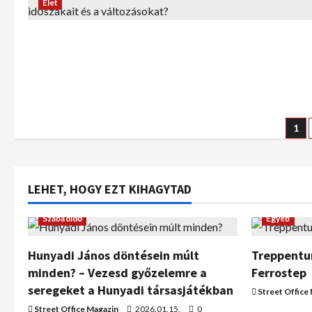
Élet
1
LEHET, HOGY EZT KIHAGYTAD
Szabadidő
Egyéb
Hunyadi János döntésein múlt
Treppentur
minden? – Vezesd győzelemre a
Ferrostep
seregeket a Hunyadi társasjátékban
Street Office
Street Office Magazin
2026.01.15.
0