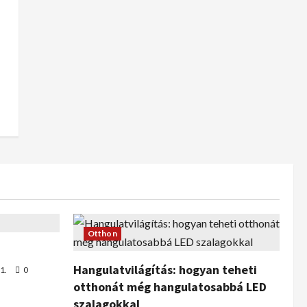
Otthon
Hangulatvilágítás: hogyan teheti
1.
0
otthonát még hangulatosabbá LED
szalagokkal