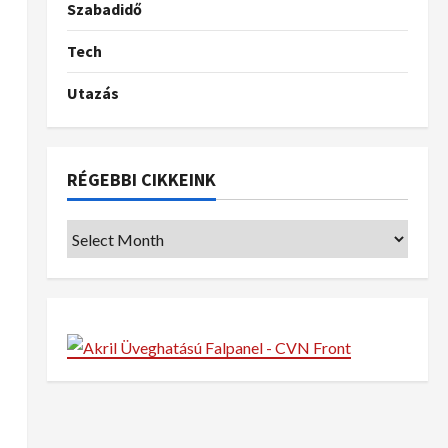
Szabadidő
Tech
Utazás
RÉGEBBI CIKKEINK
z