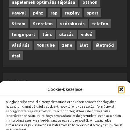
napelemek optimális tájolása
otthon
PayPal
pénz
rap
regény
sport
Steam
Szerelem
szórakozás
telefon
tengerpart
tánc
utazás
videó
vásárlás
YouTube
zene
Élet
életmód
étel
FONTOS
Cookie-k kezelése
A weboldalon megjelenő anyagok nem minősülnek
A legjobb felhasználói élmény biztosítása érdekében olyan technológiákat
szerkesztői tartalomnak, előzetes ellenőrzésen
használunk, mint például a cookie-k, hogy tároljuk az eszközinformációkat
és/vagy hozzáférjünk azokhoz. Ezen technológiákhoz való hozzájárulás
szúrópróba-szerűen esnek át, és az üzemeltető
lehetővé teszi számunkra, hogy olyan adatokat dolgozzunk fel ezen az oldalon,
mint a böngészési viselkedés vagy az egyedi azonosítók. A hozzájárulás
véleményét nem tükrözik. Ha kifogással szeretne élni
elmaradása vagy visszavonása hátrányosan befolyásolhat bizonyos funkciókat
valamely tartalommal kapcsolatban, kérjük jelezze
és funkciókat.