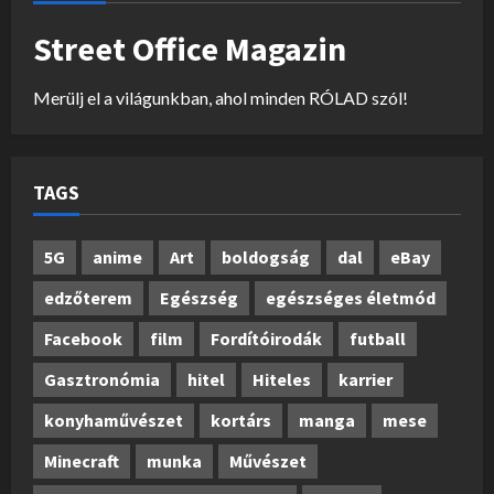
Street Office Magazin
Merülj el a világunkban, ahol minden RÓLAD szól!
TAGS
5G
anime
Art
boldogság
dal
eBay
edzőterem
Egészség
egészséges életmód
Facebook
film
Fordítóirodák
futball
Gasztronómia
hitel
Hiteles
karrier
konyhaművészet
kortárs
manga
mese
Minecraft
munka
Művészet