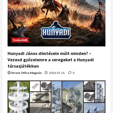
Szabadidő
Hunyadi János döntésein múlt minden? –
Vezesd győzelemre a seregeket a Hunyadi
társasjátékban
Street Office Magazin
2026.01.15.
0