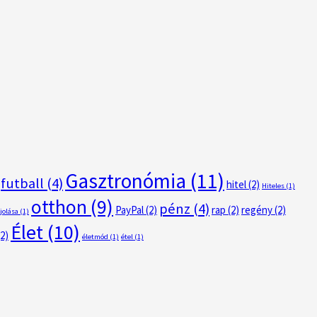
Gasztronómia
(11)
futball
(4)
hitel
(2)
Hiteles
(1)
otthon
(9)
pénz
(4)
PayPal
(2)
rap
(2)
regény
(2)
jolása
(1)
Élet
(10)
2)
életmód
(1)
étel
(1)