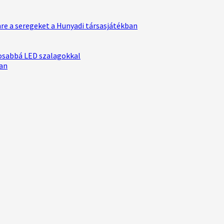
e a seregeket a Hunyadi társasjátékban
osabbá LED szalagokkal
ban