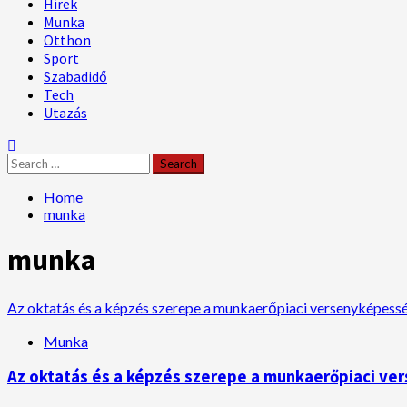
Hírek
Munka
Otthon
Sport
Szabadidő
Tech
Utazás
Search
for:
Home
munka
munka
Az oktatás és a képzés szerepe a munkaerőpiaci versenyképess
Munka
Az oktatás és a képzés szerepe a munkaerőpiaci v