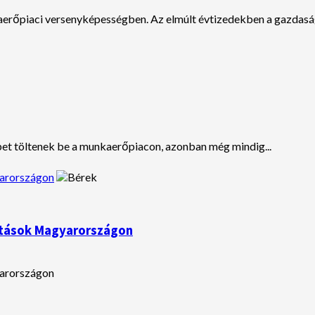
aerőpiaci versenyképességben. Az elmúlt évtizedekben a gazdaság 
et töltenek be a munkaerőpiacon, azonban még mindig...
yarországon
atások Magyarországon
yarországon