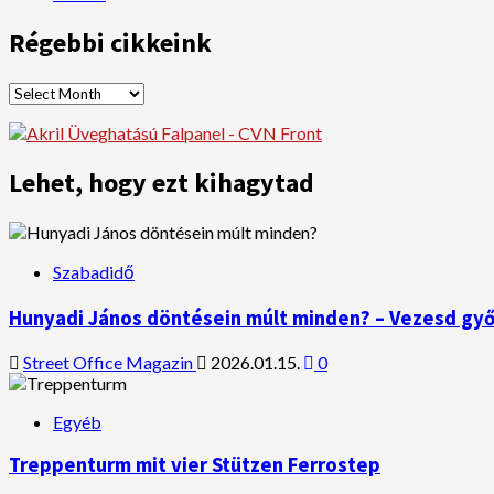
Régebbi cikkeink
Régebbi
cikkeink
Lehet, hogy ezt kihagytad
Szabadidő
Hunyadi János döntésein múlt minden? – Vezesd győ
Street Office Magazin
2026.01.15.
0
Egyéb
Treppenturm mit vier Stützen Ferrostep