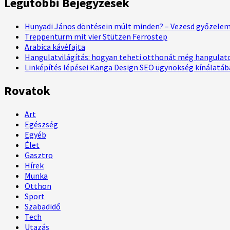
Legutóbbi Bejegyzések
Hunyadi János döntésein múlt minden? – Vezesd győzelemr
Treppenturm mit vier Stützen Ferrostep
Arabica kávéfajta
Hangulatvilágítás: hogyan teheti otthonát még hangulat
Linképítés lépései Kanga Design SEO ügynökség kínálatá
Rovatok
Art
Egészség
Egyéb
Élet
Gasztro
Hírek
Munka
Otthon
Sport
Szabadidő
Tech
Utazás