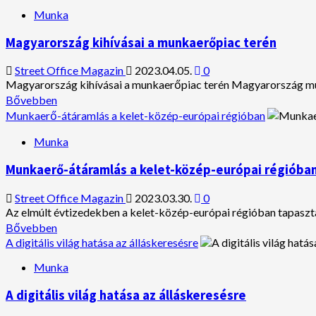
A
Munka
béreket
és
Magyarország kihívásai a munkaerőpiac terén
a
munkakörülményeket
Street Office Magazin
2023.04.05.
0
érintő
Magyarország kihívásai a munkaerőpiac terén Magyarország mun
változtatások
Read
Bővebben
Magyarországon
more
Munkaerő-átáramlás a kelet-közép-európai régióban
about
Magyarország
Munka
kihívásai
a
Munkaerő-átáramlás a kelet-közép-európai régióba
munkaerőpiac
terén
Street Office Magazin
2023.03.30.
0
Az elmúlt évtizedekben a kelet-közép-európai régióban tapaszta
Read
Bővebben
more
A digitális világ hatása az álláskeresésre
about
Munka
Munkaerő-
átáramlás
A digitális világ hatása az álláskeresésre
a
kelet-