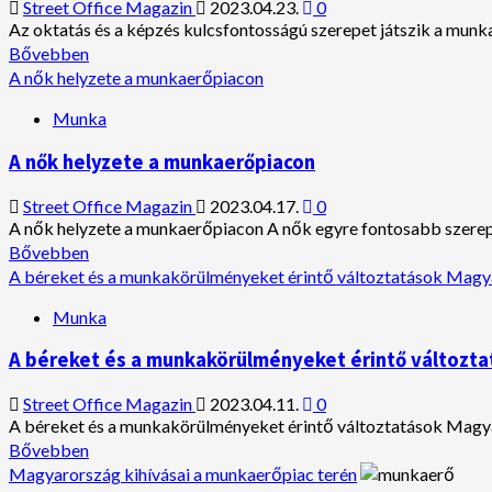
Street Office Magazin
2023.04.23.
0
Az oktatás és a képzés kulcsfontosságú szerepet játszik a munk
Read
Bővebben
more
A nők helyzete a munkaerőpiacon
about
Az
Munka
oktatás
és
A nők helyzete a munkaerőpiacon
a
képzés
Street Office Magazin
2023.04.17.
0
szerepe
A nők helyzete a munkaerőpiacon A nők egyre fontosabb szerep
a
Read
Bővebben
munkaerőpiaci
more
A béreket és a munkakörülményeket érintő változtatások Mag
versenyképességben.
about
A
Munka
nők
helyzete
A béreket és a munkakörülményeket érintő változt
a
munkaerőpiacon
Street Office Magazin
2023.04.11.
0
A béreket és a munkakörülményeket érintő változtatások Mag
Read
Bővebben
more
Magyarország kihívásai a munkaerőpiac terén
about