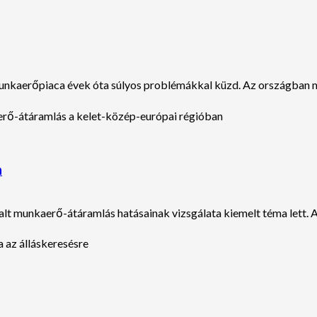
kaerőpiaca évek óta súlyos problémákkal küzd. Az országban ma
n
lt munkaerő-átáramlás hatásainak vizsgálata kiemelt téma lett. A