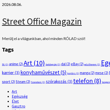
Skip
2026.08.06.
to
content
Street Office Magazin
Merülj el a világunkban, ahol minden RÓLAD szól!
Tags
Eg
Art
(10)
anime
(2)
dal
(2)
eBay
(2)
5G
(1)
boldogság
(1)
edzőterem
(1)
konyhaművészet
(5)
karrier
(3)
manga
(2)
mese
(2)
kortárs
(1)
telefon
(8)
szórakozás
(3)
sport
(2)
Steam
(2)
Szerelem
(1)
tenger
Primary
Art
Menu
Egészség
Élet
Gasztro