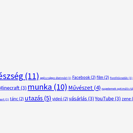
észség
(11)
Facebook
(2)
film
(2)
egészséges életmód
(1)
Fordítóirodák
(1)
munka
(10)
Művészet
(4)
Minecraft
(3)
napelemek optimális tá
utazás
(5)
vásárlás
(3)
YouTube
(3)
tánc
(2)
videó
(2)
zene
(
part
(1)