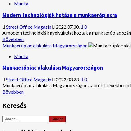
A
Munka
munka
és
Modern technológiák hatása a munkaerőpiacra
a
magánélet
Street Office Magazin
2022.07.30.
0
egyensúlya
A modern technológiák nyelvújítást hoztak a munkaerőpiac számár
Read
Bővebben
more
Munkaerőpiac alakulása Magyarországon
about
Modern
Munka
technológiák
hatása
Munkaerőpiac alakulása Magyarországon
a
munkaerőpiacra
Street Office Magazin
2022.03.23.
0
Munkaerőpiac alakulása Magyarországon az utóbbi években jelen
Read
Bővebben
more
about
Keresés
Munkaerőpiac
alakulása
Search
Magyarországon
for: