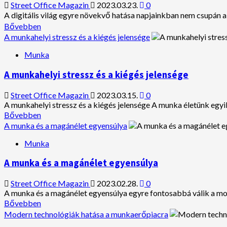
közép-
Street Office Magazin
2023.03.23.
0
európai
A digitális világ egyre növekvő hatása napjainkban nem csupán a
régióban
Read
Bővebben
more
A munkahelyi stressz és a kiégés jelensége
about
A
Munka
digitális
világ
A munkahelyi stressz és a kiégés jelensége
hatása
az
Street Office Magazin
2023.03.15.
0
álláskeresésre
A munkahelyi stressz és a kiégés jelensége A munka életünk egyik
Read
Bővebben
more
A munka és a magánélet egyensúlya
about
A
Munka
munkahelyi
stressz
A munka és a magánélet egyensúlya
és
a
Street Office Magazin
2023.02.28.
0
kiégés
A munka és a magánélet egyensúlya egyre fontosabbá válik a mo
jelensége
Read
Bővebben
more
Modern technológiák hatása a munkaerőpiacra
about