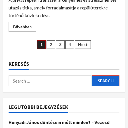
utazás titka, amely forradalmasítja a repülőterekre
történő közlekedést.
Bővebben
1
2
3
4
Next
KERESÉS
LEGUTÓBBI BEJEGYZÉSEK
Hunyadi János döntésein múlt minden? – Vezesd