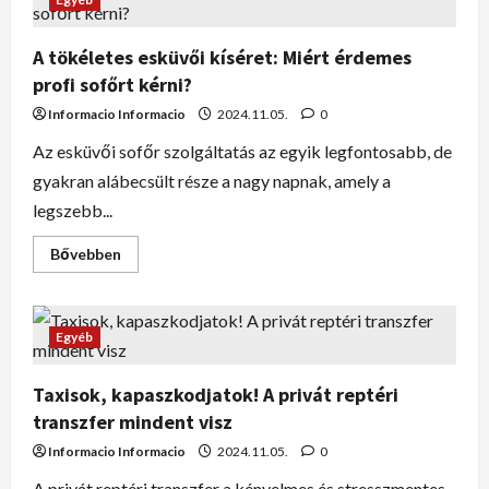
A tökéletes esküvői kíséret: Miért érdemes
profi sofőrt kérni?
Informacio Informacio
2024.11.05.
0
Az esküvői sofőr szolgáltatás az egyik legfontosabb, de
gyakran alábecsült része a nagy napnak, amely a
legszebb...
Bővebben
Egyéb
Taxisok, kapaszkodjatok! A privát reptéri
transzfer mindent visz
Informacio Informacio
2024.11.05.
0
A privát reptéri transzfer a kényelmes és stresszmentes