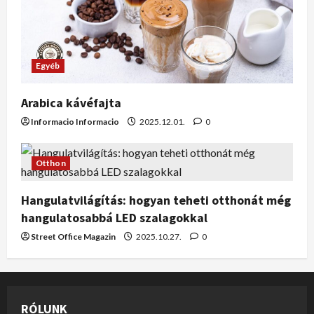
Egyéb
Arabica kávéfajta
Informacio Informacio
2025.12.01.
0
Otthon
Hangulatvilágítás: hogyan teheti otthonát még
hangulatosabbá LED szalagokkal
Street Office Magazin
2025.10.27.
0
RÓLUNK