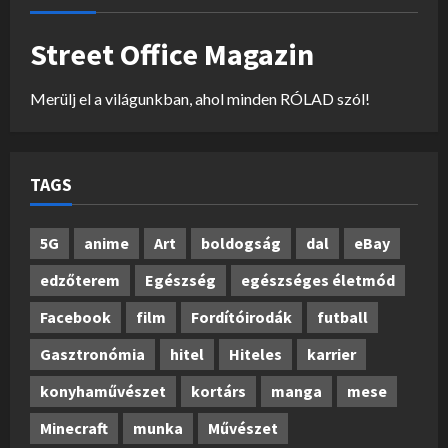
Street Office Magazin
Merülj el a világunkban, ahol minden RÓLAD szól!
TAGS
5G
anime
Art
boldogság
dal
eBay
edzőterem
Egészség
egészséges életmód
Facebook
film
Fordítóirodák
futball
Gasztronómia
hitel
Hiteles
karrier
konyhaművészet
kortárs
manga
mese
Minecraft
munka
Művészet