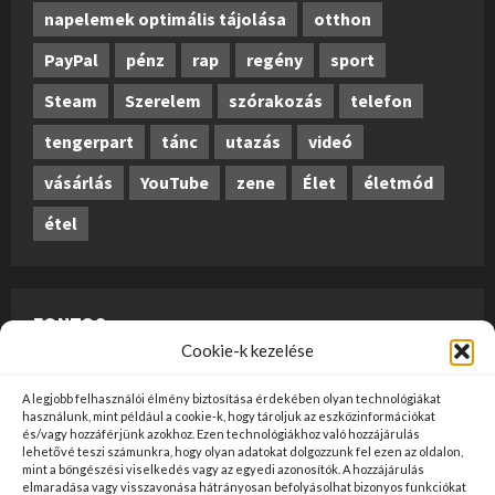
napelemek optimális tájolása
otthon
PayPal
pénz
rap
regény
sport
Steam
Szerelem
szórakozás
telefon
tengerpart
tánc
utazás
videó
vásárlás
YouTube
zene
Élet
életmód
étel
FONTOS
Cookie-k kezelése
A weboldalon megjelenő anyagok nem minősülnek
A legjobb felhasználói élmény biztosítása érdekében olyan technológiákat
szerkesztői tartalomnak, előzetes ellenőrzésen
használunk, mint például a cookie-k, hogy tároljuk az eszközinformációkat
és/vagy hozzáférjünk azokhoz. Ezen technológiákhoz való hozzájárulás
szúrópróba-szerűen esnek át, és az üzemeltető
lehetővé teszi számunkra, hogy olyan adatokat dolgozzunk fel ezen az oldalon,
mint a böngészési viselkedés vagy az egyedi azonosítók. A hozzájárulás
véleményét nem tükrözik. Ha kifogással szeretne élni
elmaradása vagy visszavonása hátrányosan befolyásolhat bizonyos funkciókat