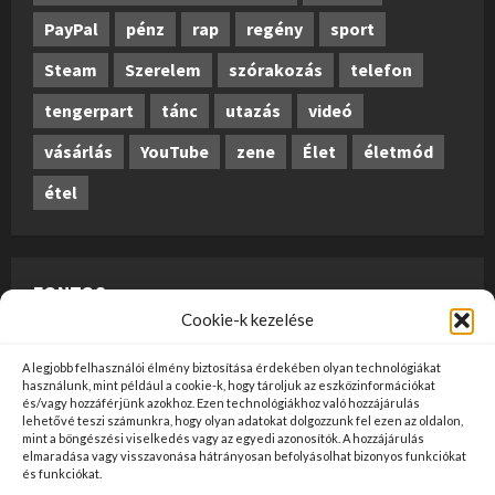
PayPal
pénz
rap
regény
sport
Steam
Szerelem
szórakozás
telefon
tengerpart
tánc
utazás
videó
vásárlás
YouTube
zene
Élet
életmód
étel
FONTOS
Cookie-k kezelése
A weboldalon megjelenő anyagok nem minősülnek
A legjobb felhasználói élmény biztosítása érdekében olyan technológiákat
szerkesztői tartalomnak, előzetes ellenőrzésen
használunk, mint például a cookie-k, hogy tároljuk az eszközinformációkat
és/vagy hozzáférjünk azokhoz. Ezen technológiákhoz való hozzájárulás
szúrópróba-szerűen esnek át, és az üzemeltető
lehetővé teszi számunkra, hogy olyan adatokat dolgozzunk fel ezen az oldalon,
mint a böngészési viselkedés vagy az egyedi azonosítók. A hozzájárulás
véleményét nem tükrözik. Ha kifogással szeretne élni
elmaradása vagy visszavonása hátrányosan befolyásolhat bizonyos funkciókat
valamely tartalommal kapcsolatban, kérjük jelezze
és funkciókat.