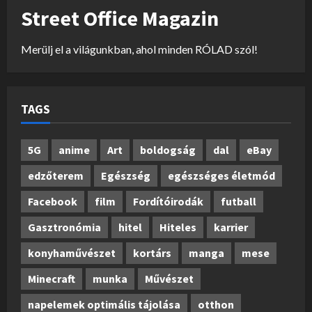
Street Office Magazin
Merülj el a világunkban, ahol minden RÓLAD szól!
TAGS
5G
anime
Art
boldogság
dal
eBay
edzőterem
Egészség
egészséges életmód
Facebook
film
Fordítóirodák
futball
Gasztronómia
hitel
Hiteles
karrier
konyhaművészet
kortárs
manga
mese
Minecraft
munka
Művészet
napelemek optimális tájolása
otthon