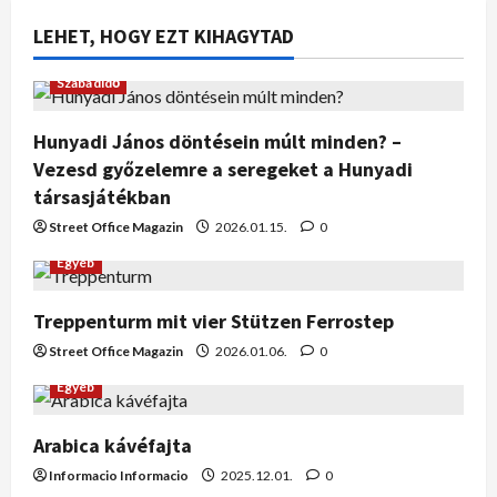
LEHET, HOGY EZT KIHAGYTAD
Szabadidő
Hunyadi János döntésein múlt minden? –
Vezesd győzelemre a seregeket a Hunyadi
társasjátékban
Street Office Magazin
2026.01.15.
0
Egyéb
Treppenturm mit vier Stützen Ferrostep
Street Office Magazin
2026.01.06.
0
Egyéb
Arabica kávéfajta
Informacio Informacio
2025.12.01.
0