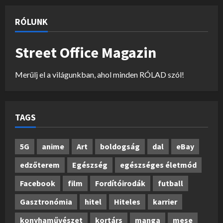
RÓLUNK
Street Office Magazin
Merülj el a világunkban, ahol minden RÓLAD szól!
TAGS
5G
anime
Art
boldogság
dal
eBay
edzőterem
Egészség
egészséges életmód
Facebook
film
Fordítóirodák
futball
Gasztronómia
hitel
Hiteles
karrier
konyhaművészet
kortárs
manga
mese