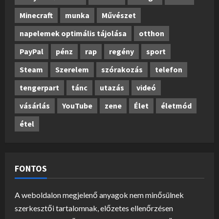
Minecraft
munka
Művészet
napelemek optimális tájolása
otthon
PayPal
pénz
rap
regény
sport
Steam
Szerelem
szórakozás
telefon
tengerpart
tánc
utazás
videó
vásárlás
YouTube
zene
Élet
életmód
étel
FONTOS
A weboldalon megjelenő anyagok nem minősülnek
szerkesztői tartalomnak, előzetes ellenőrzésen