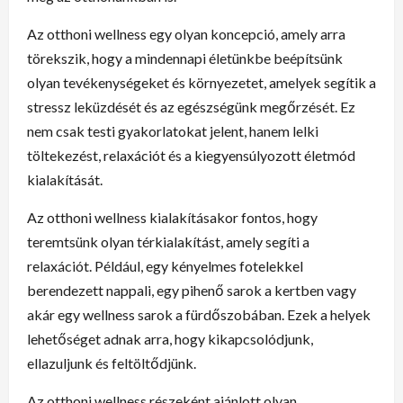
Az otthoni wellness egy olyan koncepció, amely arra
törekszik, hogy a mindennapi életünkbe beépítsünk
olyan tevékenységeket és környezetet, amelyek segítik a
stressz leküzdését és az egészségünk megőrzését. Ez
nem csak testi gyakorlatokat jelent, hanem lelki
töltekezést, relaxációt és a kiegyensúlyozott életmód
kialakítását.
Az otthoni wellness kialakításakor fontos, hogy
teremtsünk olyan térkialakítást, amely segíti a
relaxációt. Például, egy kényelmes fotelekkel
berendezett nappali, egy pihenő sarok a kertben vagy
akár egy wellness sarok a fürdőszobában. Ezek a helyek
lehetőséget adnak arra, hogy kikapcsolódjunk,
ellazuljunk és feltöltődjünk.
Az otthoni wellness részeként ajánlott olyan