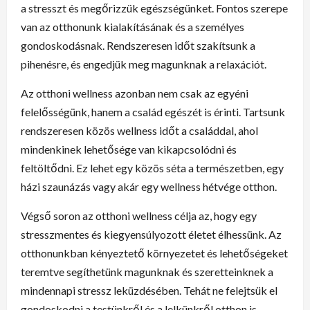
a stresszt és megőrizzük egészségünket. Fontos szerepe
van az otthonunk kialakításának és a személyes
gondoskodásnak. Rendszeresen időt szakítsunk a
pihenésre, és engedjük meg magunknak a relaxációt.
Az otthoni wellness azonban nem csak az egyéni
felelősségünk, hanem a család egészét is érinti. Tartsunk
rendszeresen közös wellness időt a családdal, ahol
mindenkinek lehetősége van kikapcsolódni és
feltöltődni. Ez lehet egy közös séta a természetben, egy
házi szaunázás vagy akár egy wellness hétvége otthon.
Végső soron az otthoni wellness célja az, hogy egy
stresszmentes és kiegyensúlyozott életet élhessünk. Az
otthonunkban kényeztető környezetet és lehetőségeket
teremtve segíthetünk magunknak és szeretteinknek a
mindennapi stressz leküzdésében. Tehát ne felejtsük el
gondoskodni a testünkről és a lelkünkről otthon is,