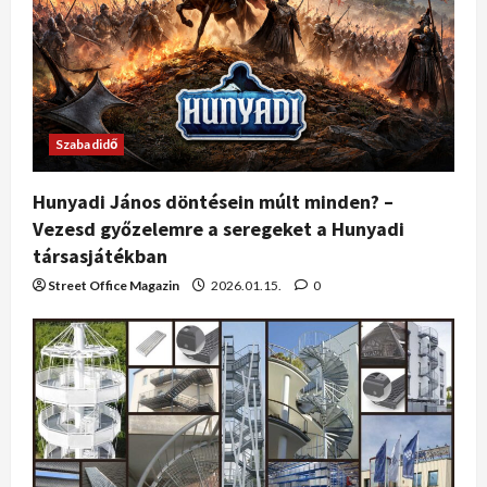
Szabadidő
Hunyadi János döntésein múlt minden? –
Vezesd győzelemre a seregeket a Hunyadi
társasjátékban
Street Office Magazin
2026.01.15.
0