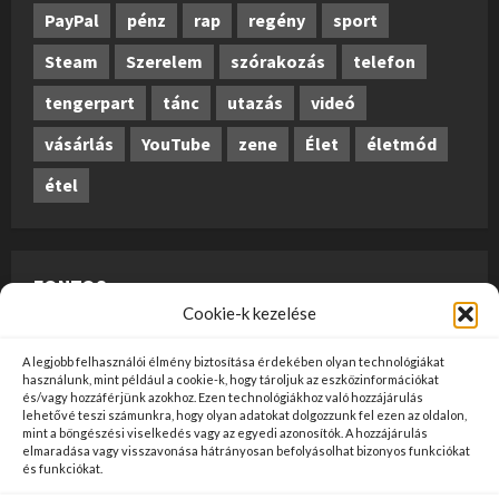
PayPal
pénz
rap
regény
sport
Steam
Szerelem
szórakozás
telefon
tengerpart
tánc
utazás
videó
vásárlás
YouTube
zene
Élet
életmód
étel
FONTOS
Cookie-k kezelése
A weboldalon megjelenő anyagok nem minősülnek
A legjobb felhasználói élmény biztosítása érdekében olyan technológiákat
szerkesztői tartalomnak, előzetes ellenőrzésen
használunk, mint például a cookie-k, hogy tároljuk az eszközinformációkat
és/vagy hozzáférjünk azokhoz. Ezen technológiákhoz való hozzájárulás
szúrópróba-szerűen esnek át, és az üzemeltető
lehetővé teszi számunkra, hogy olyan adatokat dolgozzunk fel ezen az oldalon,
mint a böngészési viselkedés vagy az egyedi azonosítók. A hozzájárulás
véleményét nem tükrözik. Ha kifogással szeretne élni
elmaradása vagy visszavonása hátrányosan befolyásolhat bizonyos funkciókat
valamely tartalommal kapcsolatban, kérjük jelezze
és funkciókat.
kapcsolatfelvételi oldalunkon
ide kattintva
!