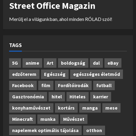
Street Office Magazin
Merülj el a világunkban, ahol minden RÓLAD szól!
TAGS
5G
anime
Art
boldogság
dal
eBay
edzőterem
Egészség
egészséges életmód
Facebook
film
Fordítóirodák
futball
Gasztronómia
hitel
Hiteles
karrier
konyhaművészet
kortárs
manga
mese
Minecraft
munka
Művészet
napelemek optimális tájolása
otthon