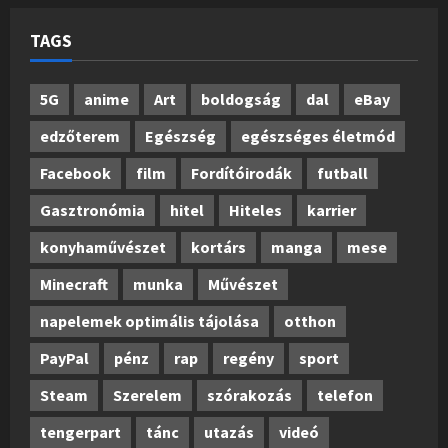
TAGS
5G
anime
Art
boldogság
dal
eBay
edzőterem
Egészség
egészséges életmód
Facebook
film
Fordítóirodák
futball
Gasztronómia
hitel
Hiteles
karrier
konyhaművészet
kortárs
manga
mese
Minecraft
munka
Művészet
napelemek optimális tájolása
otthon
PayPal
pénz
rap
regény
sport
Steam
Szerelem
szórakozás
telefon
tengerpart
tánc
utazás
videó