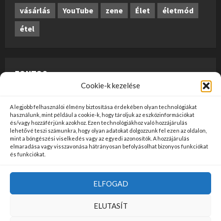
vásárlás
YouTube
zene
Élet
életmód
étel
FONTOS
Cookie-k kezelése
A weboldalon megjelenő anyagok nem minősülnek
A legjobb felhasználói élmény biztosítása érdekében olyan technológiákat
szerkesztői tartalomnak, előzetes ellenőrzésen
használunk, mint például a cookie-k, hogy tároljuk az eszközinformációkat
és/vagy hozzáférjünk azokhoz. Ezen technológiákhoz való hozzájárulás
szúrópróba-szerűen esnek át, és az üzemeltető
lehetővé teszi számunkra, hogy olyan adatokat dolgozzunk fel ezen az oldalon,
mint a böngészési viselkedés vagy az egyedi azonosítók. A hozzájárulás
véleményét nem tükrözik. Ha kifogással szeretne élni
elmaradása vagy visszavonása hátrányosan befolyásolhat bizonyos funkciókat
valamely tartalommal kapcsolatban, kérjük jelezze
és funkciókat.
kapcsolatfelvételi oldalunkon
ide kattintva
!
ELFOGAD
Kezdőlap
Felhasználási Feltételek
Adatvédelem
ELUTASÍT
Kapcsolat