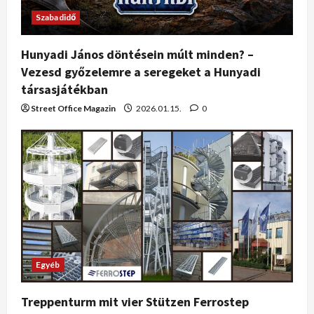
Szabadidő
Hunyadi János döntésein múlt minden? –
Vezesd győzelemre a seregeket a Hunyadi
társasjátékban
Street Office Magazin
2026.01.15.
0
Egyéb
Treppenturm mit vier Stützen Ferrostep