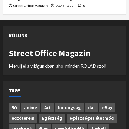
Street Office Magazin
2025.10.27.
0
RÓLUNK
Street Office Magazin
Merülj el a világunkban, ahol minden RÓLAD szól!
TAGS
5G
anime
Art
boldogság
dal
eBay
edzőterem
Egészség
egészséges életmód
Facebook
film
Fordítóirodák
futball