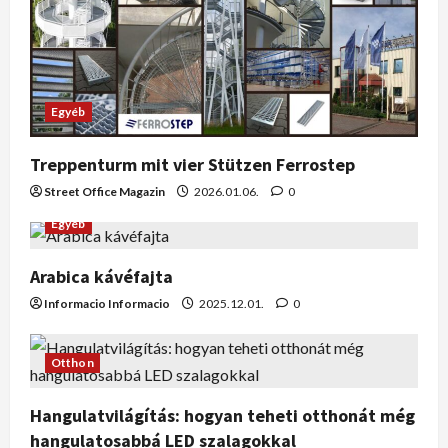
Egyéb
Treppenturm mit vier Stützen Ferrostep
Street Office Magazin
2026.01.06.
0
Egyéb
Arabica kávéfajta
Informacio Informacio
2025.12.01.
0
Otthon
Hangulatvilágítás: hogyan teheti otthonát még
hangulatosabbá LED szalagokkal