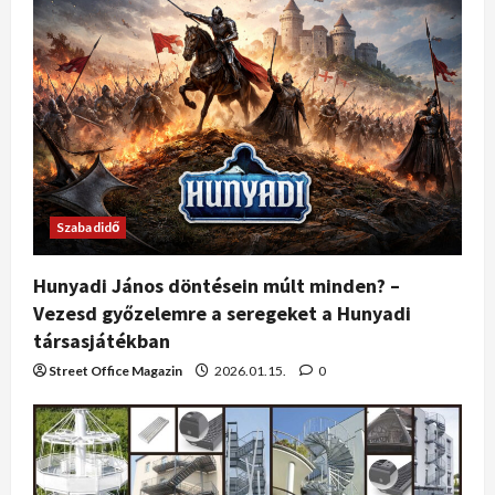
Szabadidő
Hunyadi János döntésein múlt minden? –
Vezesd győzelemre a seregeket a Hunyadi
társasjátékban
Street Office Magazin
2026.01.15.
0