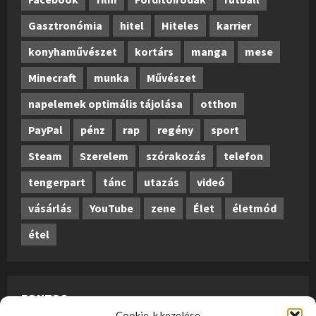
Gasztronómia
hitel
Hiteles
karrier
konyhaművészet
kortárs
manga
mese
Minecraft
munka
Művészet
napelemek optimális tájolása
otthon
PayPal
pénz
rap
regény
sport
Steam
Szerelem
szórakozás
telefon
tengerpart
tánc
utazás
videó
vásárlás
YouTube
zene
Élet
életmód
étel
FONTOS
Cookie-k kezelése