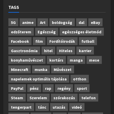
TAGS
5G
anime
Art
boldogság
dal
eBay
edzőterem
Egészség
egészséges életmód
Facebook
film
Fordítóirodák
futball
Gasztronómia
hitel
Hiteles
karrier
konyhaművészet
kortárs
manga
mese
Minecraft
munka
Művészet
napelemek optimális tájolása
otthon
PayPal
pénz
rap
regény
sport
Steam
Szerelem
szórakozás
telefon
tengerpart
tánc
utazás
videó