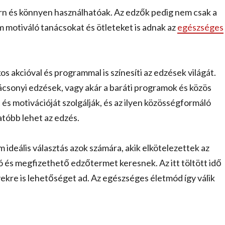
ern és könnyen használhatóak. Az edzők pedig nem csak a
 motiváló tanácsokat és ötleteket is adnak az
egészséges
akcióval és programmal is színesíti az edzések világát.
arácsonyi edzések, vagy akár a baráti programok és közös
és motivációját szolgálják, és az ilyen közösségformáló
óbb lehet az edzés.
deális választás azok számára, akik elkötelezettek az
ó és megfizethető edzőtermet keresnek. Az itt töltött idő
ekre is lehetőséget ad. Az egészséges életmód így válik