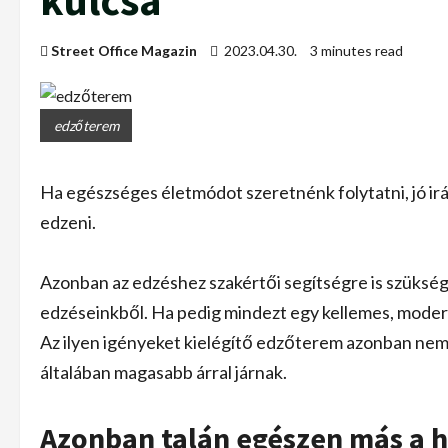
kulcsa
Street Office Magazin
2023.04.30.
3 minutes read
edzőterem
Ha egészséges életmódot szeretnénk folytatni, jó ir
edzeni.
Azonban az edzéshez szakértői segítségre is szükség v
edzéseinkből. Ha pedig mindezt egy kellemes, modern
Az ilyen igényeket kielégítő edzőterem azonban nem 
általában magasabb árral járnak.
Azonban talán egészen más a h