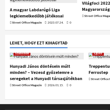
Világfoci 2022
Magyarország
A magyar Labdarúgó Liga
legkiemelkedőbb játékosai
Street Office Maga
Street Office Magazin
2023.07.24.
0
LEHET, HOGY EZT KIHAGYTAD
Szabadidő
Egyéb
Hunyadi János döntésein múlt
Treppentur
minden? – Vezesd győzelemre a
Ferrostep
seregeket a Hunyadi társasjátékban
Street Office
Street Office Magazin
2026.01.15.
0