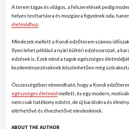
A terem tágas és világos, a felszerelések pedig mod
helyes testtartásra és mozgásra figyelnek oda, hanem
életmódhoz
.
Mindezek mellett a Kondi edzőterem számos időszakos 
Ilyen lehet például a nyári kültéri edzéssorozat, a k
edzések is. Ezek mind a tagok egészséges életmódját 
kezdeményezéseknek köszönhetően még szórakoztat
Összességében elmondható, hogy a Kondi edzőterem i
egészséges életmód
mellett, és egy modern, motivál
nem csak hatékony edzést, de új barátokra és élmény
elérhetővé és élvezhetővé mindenkinek.
ABOUT THE AUTHOR