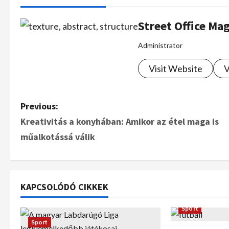
Street Office Ma
Administrator
Visit Website
V
Previous:
Kreativitás a konyhában: Amikor az étel maga is
műalkotássá válik
KAPCSOLÓDÓ CIKKEK
Sport
Sport