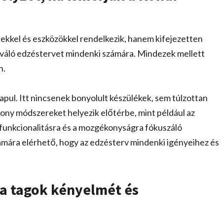
sekkel és eszközökkel rendelkezik, hanem kifejezetten
iváló edzéstervet mindenki számára. Mindezek mellett
n.
ul. Itt nincsenek bonyolult készülékek, sem túlzottan
ony módszereket helyezik előtérbe, mint például az
a funkcionalitásra és a mozgékonyságra fókuszáló
mára elérhető, hogy az edzésterv mindenki igényeihez és
a tagok kényelmét és