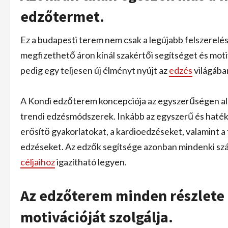
edzőtermet.
Ez a budapesti terem nem csak a legújabb felszerelé
megfizethető áron kínál szakértői segítséget és mot
pedig egy teljesen új élményt nyújt az
edzés
világába
A Kondi edzőterem koncepciója az egyszerűségen alap
trendi edzésmódszerek. Inkább az egyszerű és haték
erősítő gyakorlatokat, a kardioedzéseket, valamint 
edzéseket. Az edzők segítsége azonban mindenki szá
céljaihoz
igazítható legyen.
Az edzőterem minden részlete 
motivációját szolgálja.