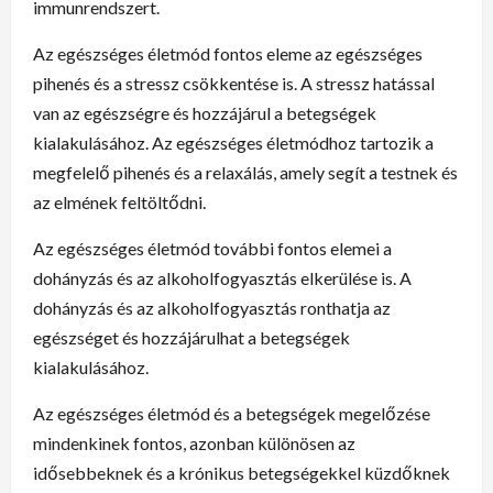
immunrendszert.
Az egészséges életmód fontos eleme az egészséges
pihenés és a stressz csökkentése is. A stressz hatással
van az egészségre és hozzájárul a betegségek
kialakulásához. Az egészséges életmódhoz tartozik a
megfelelő pihenés és a relaxálás, amely segít a testnek és
az elmének feltöltődni.
Az egészséges életmód további fontos elemei a
dohányzás és az alkoholfogyasztás elkerülése is. A
dohányzás és az alkoholfogyasztás ronthatja az
egészséget és hozzájárulhat a betegségek
kialakulásához.
Az egészséges életmód és a betegségek megelőzése
mindenkinek fontos, azonban különösen az
idősebbeknek és a krónikus betegségekkel küzdőknek