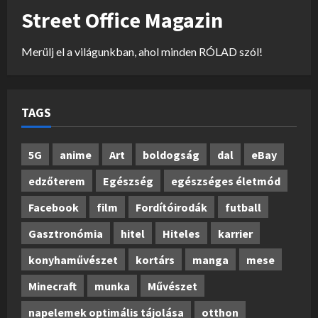
Street Office Magazin
Merülj el a világunkban, ahol minden RÓLAD szól!
TAGS
5G
anime
Art
boldogság
dal
eBay
edzőterem
Egészség
egészséges életmód
Facebook
film
Fordítóirodák
futball
Gasztronómia
hitel
Hiteles
karrier
konyhaművészet
kortárs
manga
mese
Minecraft
munka
Művészet
napelemek optimális tájolása
otthon