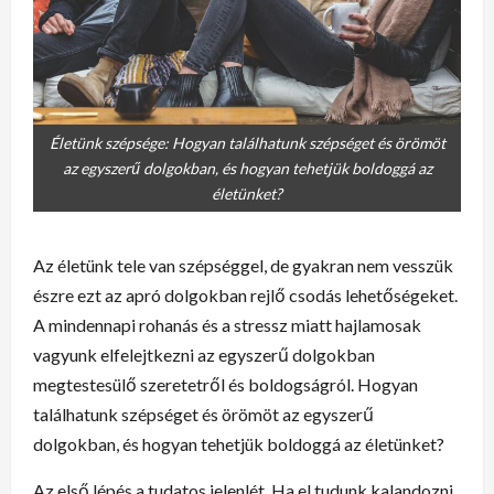
Életünk szépsége: Hogyan találhatunk szépséget és örömöt
az egyszerű dolgokban, és hogyan tehetjük boldoggá az
életünket?
Az életünk tele van szépséggel, de gyakran nem vesszük
észre ezt az apró dolgokban rejlő csodás lehetőségeket.
A mindennapi rohanás és a stressz miatt hajlamosak
vagyunk elfelejtkezni az egyszerű dolgokban
megtestesülő szeretetről és boldogságról. Hogyan
találhatunk szépséget és örömöt az egyszerű
dolgokban, és hogyan tehetjük boldoggá az életünket?
Az első lépés a tudatos jelenlét. Ha el tudunk kalandozni