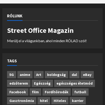
RÓLUNK
Street Office Magazin
Merülj el a világunkban, ahol minden RÓLAD szól!
TAGS
5G
anime
Art
boldogság
dal
eBay
edzőterem
Egészség
egészséges életmód
Facebook
film
Fordítóirodák
futball
Gasztronómia
hitel
Hiteles
karrier