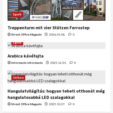
Egyéb
Treppenturm mit vier Stützen Ferrostep
Street Office Magazin
2026.01.06.
0
Egyéb
Arabica kávéfajta
Informacio Informacio
2025.12.01.
0
Otthon
Hangulatvilágítás: hogyan teheti otthonát még
hangulatosabbá LED szalagokkal
Street Office Magazin
2025.10.27.
0