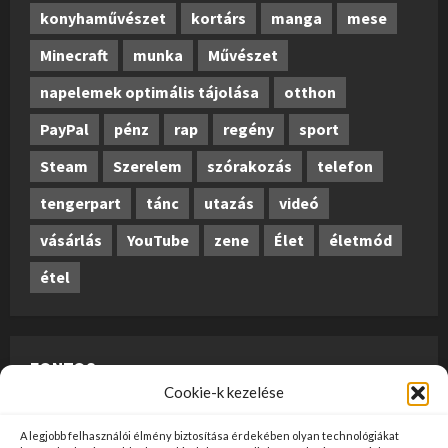
konyhaművészet
kortárs
manga
mese
Minecraft
munka
Művészet
napelemek optimális tájolása
otthon
PayPal
pénz
rap
regény
sport
Steam
Szerelem
szórakozás
telefon
tengerpart
tánc
utazás
videó
vásárlás
YouTube
zene
Élet
életmód
étel
FONTOS
Cookie-k kezelése
A weboldalon megjelenő anyagok nem minősülnek
A legjobb felhasználói élmény biztosítása érdekében olyan technológiákat