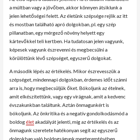
a múltban vagy a jövőben, akkor könnyen átsiklunk a
jelen lehetőségei felett. Az életünk szépsége rejlik az itt
és mostban található apró dolgokban, pl. egy szép
pillanatban, egy mérgező növény helyett egy
kártevőkkel teli kertben. Ha tudatosan jelen vagyunk,
képesek vagyunk észrevenni és megbecsülni a
körülöttünk lévő szépséget, egyszerű dolgokat.
A második lépés az értékelés. Mikor észrevesszük a
szépséget, mindennapi dolgokban, érdemes időt szánni
arra is, hogy megbecsüljük őket. Bókoljunk az ételnek,
amit elkészítettünk, vagy egy virágnak, amit a kedvenc
évszakunkban találtunk. Aztán önmagunkért is
bókoljunk. Az önkritika és a negatív gondolkodásmód a
boldog
élet
akadályát jelenti, míg az értékelés és az
önmagunk szeretete hatékonyan segít az egyszerű
dolgokban való boldogságunk megteremtésében.