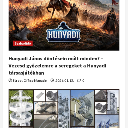
Szabadidő
Hunyadi János döntésein múlt minden? –
Vezesd győzelemre a seregeket a Hunyadi
társasjátékban
Street Office Magazin
2026.01.15.
0