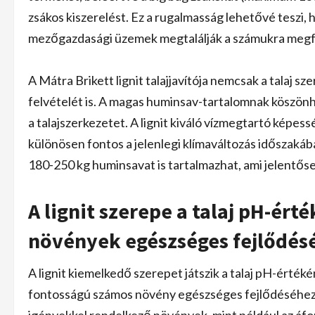
zsákos kiszerelést. Ez a rugalmasság lehetővé teszi,
mezőgazdasági üzemek megtalálják a számukra megf
A Mátra Brikett lignit talajjavítója nemcsak a talaj s
felvételét is. A magas huminsav-tartalomnak köszönhet
a talajszerkezetet. A lignit kiváló vízmegtartó képes
különösen fontos a jelenlegi klímaváltozás időszakába
180-250 kg huminsavat is tartalmazhat, ami jelentősen
A lignit szerepe a talaj pH-ér
növények egészséges fejlődés
A lignit kiemelkedő szerepet játszik a talaj pH-érté
fontosságú számos növény egészséges fejlődéséhez. 