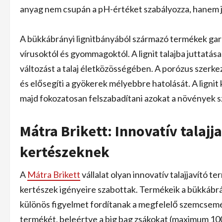
anyag nem csupán a pH-értéket szabályozza, hanem jel
A bükkábrányi lignitbányából származó termékek ga
vírusoktól és gyommagoktól. A lignit talajba juttatása
változást a talaj életközösségében. A porózus szerke
és elősegíti a gyökerek mélyebbre hatolását. A lignit
majd fokozatosan felszabadítani azokat a növények 
Mátra Brikett: Innovatív talaj
kertészeknek
A
Mátra Brikett
vállalat olyan innovatív talajjavító t
kertészek igényeire szabottak. Termékeik a bükkábrá
különös figyelmet fordítanak a megfelelő szemcsemére
termékét, beleértve a big bag zsákokat (maximum 1000 