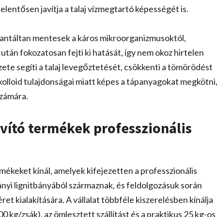
entősen javítja a talaj vízmegtartó képességét is.
rantáltan mentesek a káros mikroorganizmusoktól,
 után fokozatosan fejti ki hatását, így nem okoz hirtelen
zete segíti a talaj levegőztetését, csökkenti a tömörödést
 kolloid tulajdonságai miatt képes a tápanyagokat megkötni
számára.
javító termékek professzionális
ermékeket kínál, amelyek kifejezetten a professzionális
nyi lignitbányából származnak, és feldolgozásuk során
t kialakítására. A vállalat többféle kiszerelésben kínálja
kg/zsák), az ömlesztett szállítást és a praktikus 25 kg-os