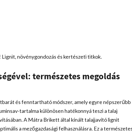
! Lignit, növénygondozás és kertészeti titkok.
ítségével: természetes megoldás
tbarát és fenntartható módszer, amely egyre népszerűbb
huminsav-tartalma különösen hatékonnyá teszi a talaj
ásában. A Mátra Brikett által kínált talajjavító lignit
optimális a mezőgazdasági felhasználásra. Ez a természete