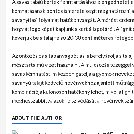
A savas talajú kertek fenntartásához elengedhetetle
kémhatásának pontos ismerete segít meghatározni a
savanyítási folyamat hatékonyságát. A mérést érdeme
hogy átfogó képet kapjunk a kert állapotáról. A ligni
keverjük be a talaj felső 20-30 centiméteres rétegébe
Az öntözés és a tápanyagpótlás is befolyásolja a talaj
mésztartalmú vizet használni. A mulcsozás tőzeggel 
savas kémhatást, miközben gátolja a gyomok növeked
savanyú talajt kedvelő növényekhez ajánlott műtrágy
kombinációja különösen hatékony lehet, mivel a ligni
meghosszabbítva azok felszívódását a növények szá
ABOUT THE AUTHOR