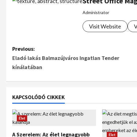
Street Office Ma
Administrator
Visit Website
V
Previous:
Eladó lakás Balmazújváros Ingatlan Tender
kínálatában
KAPCSOLÓDÓ CIKKEK
Élet
A Szerelem: Az élet legnagyobb
Élet