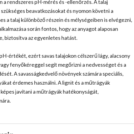
n a rendszeres pH-mérés és -ellenőrzés. A talaj
 szükséges beavatkozásokat és nyomon követni a
s a talaj különböző részein és mélységeiben is elvégezni,
t alkalmazása során fontos, hogy az anyagot alaposan
, biztosítva az egyenletes hatást.
 pH-értékét, ezért savas talajokon célszerű lágy, alacsony
vagy fenyőkéreggel segít megőrizni a nedvességet és a
ését. A savasságkedvelő növények számára speciális,
ákat érdemes használni. A lignit és a műtrágyák
t képes javítani a műtrágyák hatékonyságát,
mára.