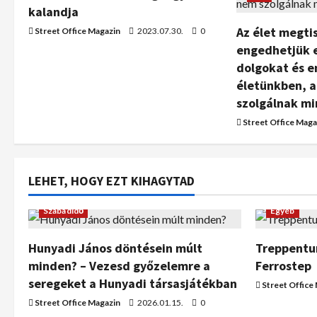
kalandja
Az élet megti
Street Office Magazin
2023.07.30.
0
engedhetjük e
dolgokat és 
életünkben, 
szolgálnak mi
Street Office Maga
LEHET, HOGY EZT KIHAGYTAD
Szabadidő
Egyéb
Hunyadi János döntésein múlt
Treppentur
minden? – Vezesd győzelemre a
Ferrostep
seregeket a Hunyadi társasjátékban
Street Office
Street Office Magazin
2026.01.15.
0