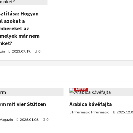
sztítása: Hogyan
l azokat a
embereket az
amelyek már nem
nket?
zin
2023.07.19.
0
Egyéb
m mit vier Stützen
Arabica kávéfajta
Informacio Informacio
2025.12.0
 Magazin
2026.01.06.
0