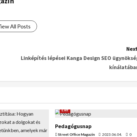
gazin
iew All Posts
Next
Linképítés lépései Kanga Design SEO ügynöksé
kínálatába
Élet
Pedagógusnap
Street Office Magazin
2023.06.04.
0