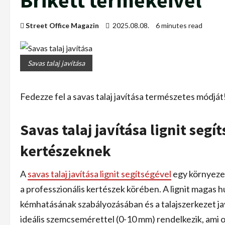
Brikett termékeivel
Street Office Magazin
2025.08.08.
6 minutes read
Savas talaj javítása
Fedezze fel a savas talaj javítása természetes módját
Savas talaj javítása lignit seg
kertészeknek
A
savas talaj javítása lignit segítségével
egy környeze
a professzionális kertészek körében. A lignit magas 
kémhatásának szabályozásában és a talajszerkezet javít
ideális szemcsemérettel (0-10 mm) rendelkezik, ami 