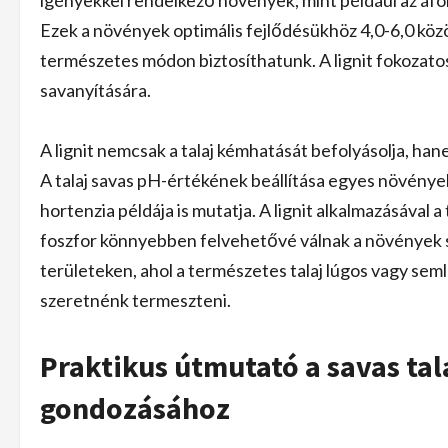
igényekkel rendelkező növények, mint például az áf
Ezek a növények optimális fejlődésükhöz 4,0-6,0 közö
természetes módon biztosíthatunk. A lignit fokozatosan
savanyítására.
A lignit nemcsak a talaj kémhatását befolyásolja, ha
A talaj savas pH-értékének beállítása egyes növények
hortenzia példája is mutatja. A lignit alkalmazásával 
foszfor könnyebben felvehetővé válnak a növények sz
területeken, ahol a természetes talaj lúgos vagy s
szeretnénk termeszteni.
Praktikus útmutató a savas tal
gondozásához