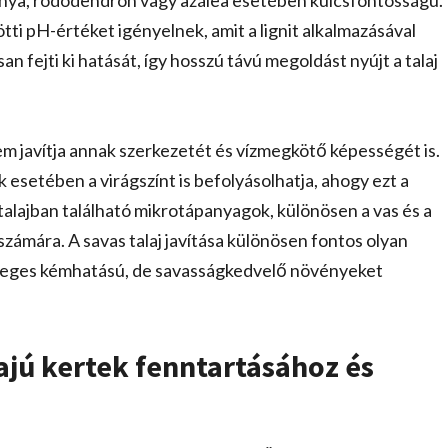
onya, rododendron vagy azálea esetében kulcsfontosságú.
tti pH-értéket igényelnek, amit a lignit alkalmazásával
 fejti ki hatását, így hosszú távú megoldást nyújt a talaj
nem javítja annak szerkezetét és vízmegkötő képességét is.
 esetében a virágszínt is befolyásolhatja, ahogy ezt a
a talajban található mikrotápanyagok, különösen a vas és a
ámára. A savas talaj javítása különösen fontos olyan
emleges kémhatású, de savasságkedvelő növényeket
ajú kertek fenntartásához és