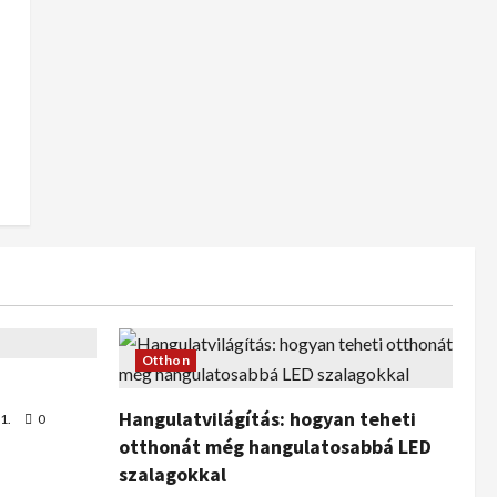
Otthon
Hangulatvilágítás: hogyan teheti
1.
0
otthonát még hangulatosabbá LED
szalagokkal