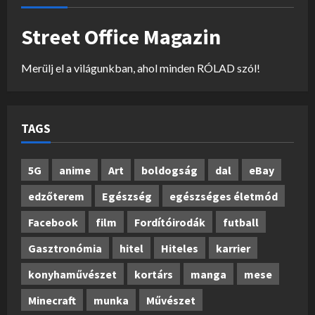
Street Office Magazin
Merülj el a világunkban, ahol minden RÓLAD szól!
TAGS
5G
anime
Art
boldogság
dal
eBay
edzőterem
Egészség
egészséges életmód
Facebook
film
Fordítóirodák
futball
Gasztronómia
hitel
Hiteles
karrier
konyhaművészet
kortárs
manga
mese
Minecraft
munka
Művészet