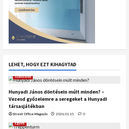
LEHET, HOGY EZT KIHAGYTAD
Szabadidő
Hunyadi János döntésein múlt minden? –
Vezesd győzelemre a seregeket a Hunyadi
társasjátékban
Street Office Magazin
2026.01.15.
0
Egyéb