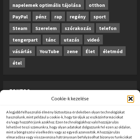
napelemek optimális tájolása
otthon
PayPal
pénz
rap
regény
sport
Steam
Szerelem
szórakozás
telefon
tengerpart
tánc
utazás
videó
vásárlás
YouTube
zene
Élet
életmód
étel
FONTOS
Cookie-k kezelése
A weboldalon megjelenő anyagok nem minősülnek
A legjobb felhasználói élmény biztosítása érdekében olyan technológiákat
szerkesztői tartalomnak, előzetes ellenőrzésen
használunk, mint például a cookie-k, hogy tároljuk az eszközinformációkat
és/vagy hozzáférjünk azokhoz. Ezen technológiákhoz való hozzájárulás
szúrópróba-szerűen esnek át, és az üzemeltető
lehetővé teszi számunkra, hogy olyan adatokat dolgozzunk fel ezen az oldalon,
mint a böngészési viselkedés vagy az egyedi azonosítók. A hozzájárulás
véleményét nem tükrözik. Ha kifogással szeretne élni
elmaradása vagy visszavonása hátrányosan befolyásolhat bizonyos funkciókat