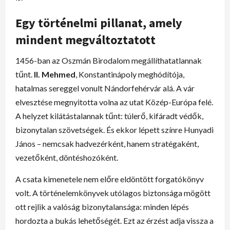
Egy történelmi pillanat, amely
mindent megváltoztatott
1456-ban az Oszmán Birodalom megállíthatatlannak
tűnt.
II. Mehmed
, Konstantinápoly meghódítója,
hatalmas sereggel vonult Nándorfehérvár alá. A vár
elvesztése megnyitotta volna az utat Közép-Európa felé.
A helyzet kilátástalannak tűnt: túlerő, kifáradt védők,
bizonytalan szövetségek. És ekkor lépett színre Hunyadi
János – nemcsak hadvezérként, hanem stratégaként,
vezetőként, döntéshozóként.
A csata kimenetele nem előre eldöntött forgatókönyv
volt. A történelemkönyvek utólagos biztonsága mögött
ott rejlik a valóság bizonytalansága: minden lépés
hordozta a bukás lehetőségét. Ezt az érzést adja vissza a