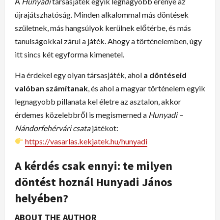
A
Hunyadi
társasjáték egyik legnagyobb erénye az
újrajátszhatóság. Minden alkalommal más döntések
születnek, más hangsúlyok kerülnek előtérbe, és más
tanulságokkal zárul a játék. Ahogy a történelemben, úgy
itt sincs két egyforma kimenetel.
Ha érdekel egy olyan társasjáték, ahol
a döntéseid
valóban számítanak
, és ahol a magyar történelem egyik
legnagyobb pillanata kel életre az asztalon, akkor
érdemes közelebbről is megismerned a
Hunyadi –
Nándorfehérvári csata
játékot:
https://vasarlas.kekjatek.hu/hunyadi
A kérdés csak ennyi: te milyen
döntést hoznál Hunyadi János
helyében?
ABOUT THE AUTHOR