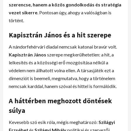
szerencse, hanem a közös gondolkodás és stratégia
vezet sikerre
. Pontosan úgy, ahogy a valóságban is
történt.
Kapisztrán János és a hit szerepe
A nándorfehérvári diadal nemcsak katonai bravúr volt.
Kapisztrán János
szerepe megkerülhetetlen: a hit, a
lelkesítés és a közösségi erő mozgósítása nélkül a
védelem nem állhatott volna ellen. A társasjáték ezt a
dimenziót is beemeli, megmutatva, hogy a történelem
nemcsak karddal, hanem szóval és hittel is formálódik.
A háttérben meghozott döntések
súlya
Kevesebb szó esik róla, mégis meghatározó:
Szilágyi
Erzsébet
és
Szilágyi Mihály
politikai és szervezői