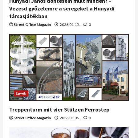
Hunyadi János döntésein múlt minden? –
Vezesd győzelemre a seregeket a Hunyadi
társasjátékban
Street Office Magazin
2026.01.15.
0
Egyéb
Treppenturm mit vier Stützen Ferrostep
Street Office Magazin
2026.01.06.
0