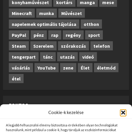
konyhaművészet
kortárs
manga
mese
Minecraft
munka
Művészet
napelemek optimális tájolása
otthon
PayPal
pénz
rap
regény
sport
Steam
Szerelem
szórakozás
telefon
tengerpart
tánc
utazás
videó
vásárlás
YouTube
zene
Élet
életmód
étel
FONTOS
Cookie-k kezelése
A weboldalon megjelenő anyagok nem minősülnek
A legjobb felhasználói élmény biztosítása érdekében olyan technológiákat
szerkesztői tartalomnak, előzetes ellenőrzésen
használunk, mint például a cookie-k, hogy tároljuk az eszközinformációkat