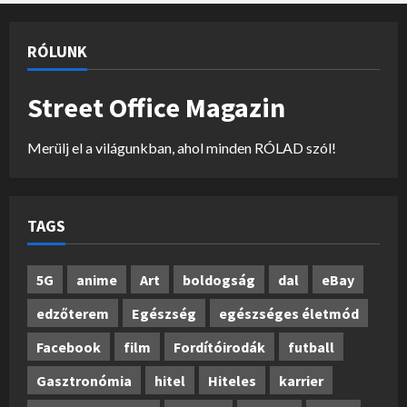
RÓLUNK
Street Office Magazin
Merülj el a világunkban, ahol minden RÓLAD szól!
TAGS
5G
anime
Art
boldogság
dal
eBay
edzőterem
Egészség
egészséges életmód
Facebook
film
Fordítóirodák
futball
Gasztronómia
hitel
Hiteles
karrier