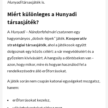
Hunyadi
társasjáték is.
Miért különleges a Hunyadi
társasjáték?
A
Hunyadi – Nándorfehérvári csata
nem egy
hagyományos „dobok-lépek” játék.
Kooperatív
stratégiai társasjáték
, ahol a játékosok együtt
dolgoznak egy közös célért: a vár megvédéséért és a
győzelem kivívásáért. A hangsúly a döntéseken van –
azon, hogy mikor, mire és hogyan használod fel a
rendelkezésedre álló erőforrásokat.
A játék során nem csupán katonai egységeket mozgatsz,
hanem:
erőforrásokat kezelsz,
válsághelyzeteket oldasz meg,