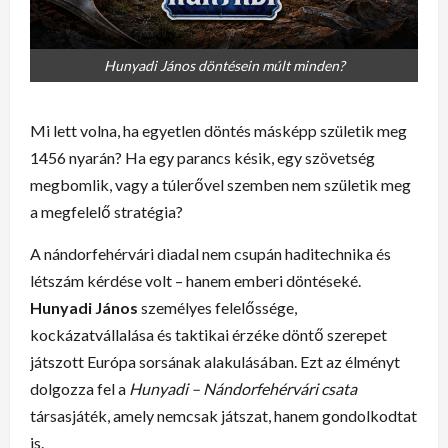
Hunyadi János döntésein múlt minden?
Mi lett volna, ha egyetlen döntés másképp születik meg
1456 nyarán? Ha egy parancs késik, egy szövetség
megbomlik, vagy a túlerővel szemben nem születik meg
a megfelelő stratégia?
A nándorfehérvári diadal nem csupán haditechnika és
létszám kérdése volt – hanem emberi döntéseké.
Hunyadi János
személyes felelőssége,
kockázatvállalása és taktikai érzéke döntő szerepet
játszott Európa sorsának alakulásában. Ezt az élményt
dolgozza fel a
Hunyadi – Nándorfehérvári csata
társasjáték, amely nemcsak játszat, hanem gondolkodtat
is.