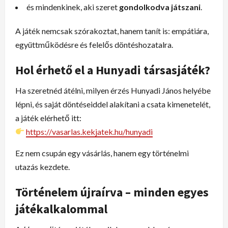
és mindenkinek, aki szeret
gondolkodva játszani
.
A játék nemcsak szórakoztat, hanem tanít is: empátiára,
együttműködésre és felelős döntéshozatalra.
Hol érhető el a Hunyadi társasjáték?
Ha szeretnéd átélni, milyen érzés Hunyadi János helyébe
lépni, és saját döntéseiddel alakítani a csata kimenetelét,
a játék elérhető itt:
https://vasarlas.kekjatek.hu/hunyadi
Ez nem csupán egy vásárlás, hanem egy történelmi
utazás kezdete.
Történelem újraírva – minden egyes
játékalkalommal