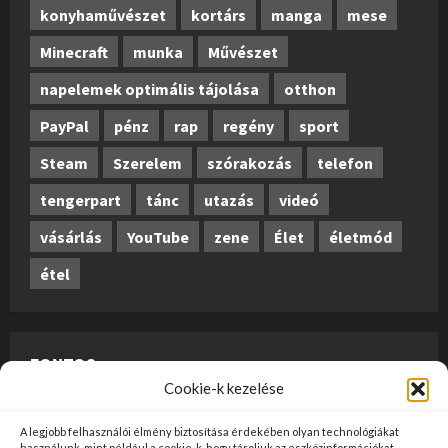
konyhaművészet
kortárs
manga
mese
Minecraft
munka
Művészet
napelemek optimális tájolása
otthon
PayPal
pénz
rap
regény
sport
Steam
Szerelem
szórakozás
telefon
tengerpart
tánc
utazás
videó
vásárlás
YouTube
zene
Élet
életmód
étel
FONTOS
Cookie-k kezelése
A weboldalon megjelenő anyagok nem minősülnek
A legjobb felhasználói élmény biztosítása érdekében olyan technológiákat
szerkesztői tartalomnak, előzetes ellenőrzésen
használunk, mint például a cookie-k, hogy tároljuk az eszközinformációkat