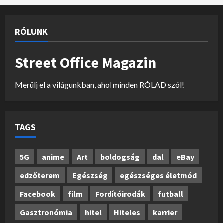
RÓLUNK
Street Office Magazin
Merülj el a világunkban, ahol minden RÓLAD szól!
TAGS
5G
anime
Art
boldogság
dal
eBay
edzőterem
Egészség
egészséges életmód
Facebook
film
Fordítóirodák
futball
Gasztronómia
hitel
Hiteles
karrier