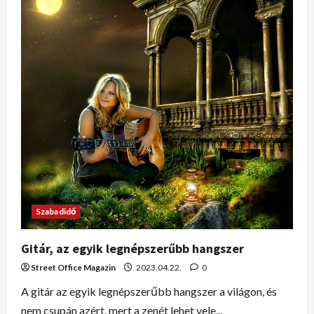
Szabadidő
Gitár, az egyik legnépszerűbb hangszer
Street Office Magazin
2023.04.22.
0
A gitár az egyik legnépszerűbb hangszer a világon, és
nem csupán azért, mert a zenét lehet vele...