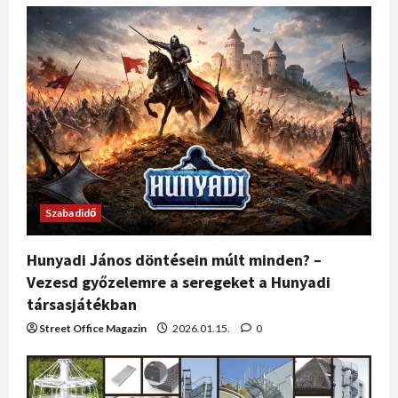
Szabadidő
Hunyadi János döntésein múlt minden? –
Vezesd győzelemre a seregeket a Hunyadi
társasjátékban
Street Office Magazin
2026.01.15.
0