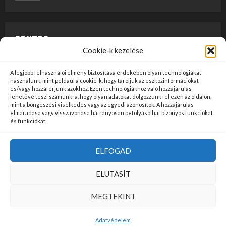
FONTOS
Cookie-k kezelése
A weboldalon megjelenő anyagok nem minősülnek
A legjobb felhasználói élmény biztosítása érdekében olyan technológiákat
szerkesztői tartalomnak, előzetes ellenőrzésen
használunk, mint például a cookie-k, hogy tároljuk az eszközinformációkat
és/vagy hozzáférjünk azokhoz. Ezen technológiákhoz való hozzájárulás
szúrópróba-szerűen esnek át, és az üzemeltető
lehetővé teszi számunkra, hogy olyan adatokat dolgozzunk fel ezen az oldalon,
mint a böngészési viselkedés vagy az egyedi azonosítók. A hozzájárulás
véleményét nem tükrözik. Ha kifogással szeretne élni
elmaradása vagy visszavonása hátrányosan befolyásolhat bizonyos funkciókat
valamely tartalommal kapcsolatban, kérjük jelezze
és funkciókat.
kapcsolatfelvételi oldalunkon
ide kattintva
!
ELFOGAD
Kezdőlap
Felhasználási Feltételek
Adatvédelem
ELUTASÍT
Kapcsolat
MEGTEKINT
Copyright © Minden jog fenntartva!
|
MoreNews
by AF
Adatvédelem
themes.