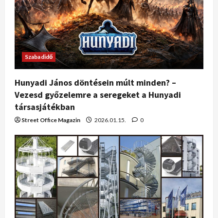
Szabadidő
Hunyadi János döntésein múlt minden? –
Vezesd győzelemre a seregeket a Hunyadi
társasjátékban
Street Office Magazin
2026.01.15.
0