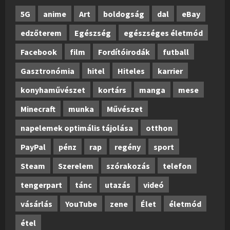
5G
anime
Art
boldogság
dal
eBay
edzőterem
Egészség
egészséges életmód
Facebook
film
Fordítóirodák
futball
Gasztronómia
hitel
Hiteles
karrier
konyhaművészet
kortárs
manga
mese
Minecraft
munka
Művészet
napelemek optimális tájolása
otthon
PayPal
pénz
rap
regény
sport
Steam
Szerelem
szórakozás
telefon
tengerpart
tánc
utazás
videó
vásárlás
YouTube
zene
Élet
életmód
étel