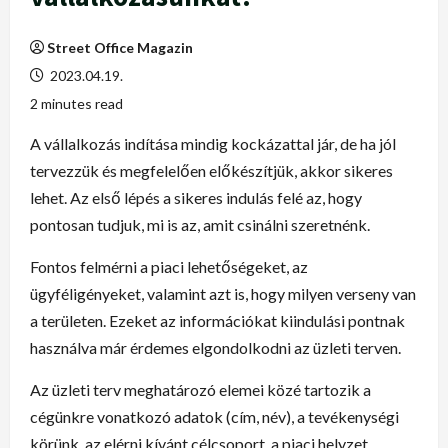
Street Office Magazin
2023.04.19.
2 minutes read
A vállalkozás indítása mindig kockázattal jár, de ha jól
tervezzük és megfelelően előkészítjük, akkor sikeres
lehet. Az első lépés a sikeres indulás felé az, hogy
pontosan tudjuk, mi is az, amit csinálni szeretnénk.
Fontos felmérni a piaci lehetőségeket, az
ügyféligényeket, valamint azt is, hogy milyen verseny van
a területen. Ezeket az információkat kiindulási pontnak
használva már érdemes elgondolkodni az üzleti terven.
Az üzleti terv meghatározó elemei közé tartozik a
cégünkre vonatkozó adatok (cím, név), a tevékenységi
körünk, az elérni kívánt célcsoport, a piaci helyzet,