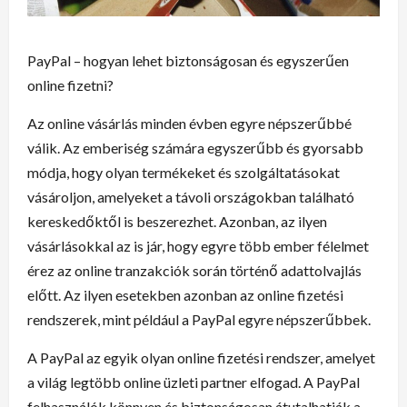
PayPal – hogyan lehet biztonságosan és egyszerűen
online fizetni?
Az online vásárlás minden évben egyre népszerűbbé
válik. Az emberiség számára egyszerűbb és gyorsabb
módja, hogy olyan termékeket és szolgáltatásokat
vásároljon, amelyeket a távoli országokban található
kereskedőktől is beszerezhet. Azonban, az ilyen
vásárlásokkal az is jár, hogy egyre több ember félelmet
érez az online tranzakciók során történő adattolvajlás
előtt. Az ilyen esetekben azonban az online fizetési
rendszerek, mint például a PayPal egyre népszerűbbek.
A PayPal az egyik olyan online fizetési rendszer, amelyet
a világ legtöbb online üzleti partner elfogad. A PayPal
felhasználók könnyen és biztonságosan átutalhatják a