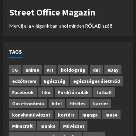
Street Office Magazin
Merülj el a világunkban, ahol minden RÓLAD szól!
TAGS
5G
anime
Art
boldogság
dal
eBay
edzőterem
Egészség
egészséges életmód
Facebook
film
Fordítóirodák
futball
Gasztronómia
hitel
Hiteles
karrier
konyhaművészet
kortárs
manga
mese
Minecraft
munka
Művészet