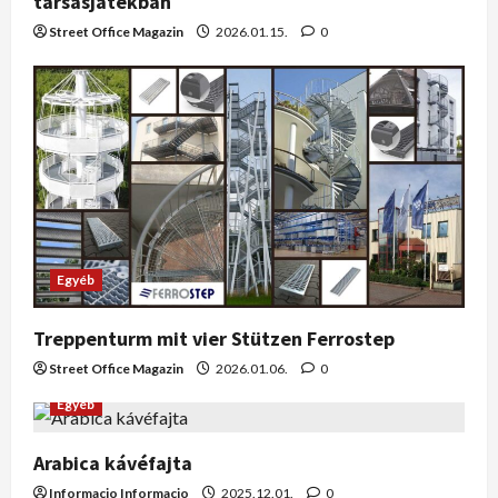
társasjátékban
Street Office Magazin
2026.01.15.
0
Egyéb
Treppenturm mit vier Stützen Ferrostep
Street Office Magazin
2026.01.06.
0
Egyéb
Arabica kávéfajta
Informacio Informacio
2025.12.01.
0