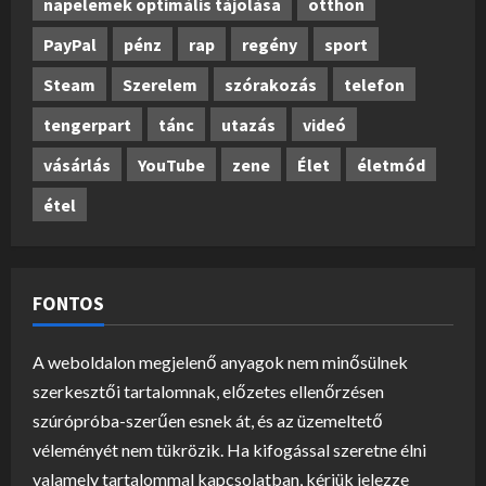
napelemek optimális tájolása
otthon
PayPal
pénz
rap
regény
sport
Steam
Szerelem
szórakozás
telefon
tengerpart
tánc
utazás
videó
vásárlás
YouTube
zene
Élet
életmód
étel
FONTOS
A weboldalon megjelenő anyagok nem minősülnek
szerkesztői tartalomnak, előzetes ellenőrzésen
szúrópróba-szerűen esnek át, és az üzemeltető
véleményét nem tükrözik. Ha kifogással szeretne élni
valamely tartalommal kapcsolatban, kérjük jelezze