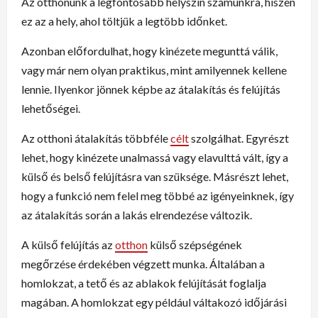
Az otthonunk a legfontosabb helyszín számunkra, hiszen
ez az a hely, ahol töltjük a legtöbb időnket.
Azonban előfordulhat, hogy kinézete megunttá válik,
vagy már nem olyan praktikus, mint amilyennek kellene
lennie. Ilyenkor jönnek képbe az átalakítás és felújítás
lehetőségei.
Az otthoni átalakítás többféle
célt
szolgálhat. Egyrészt
lehet, hogy kinézete unalmassá vagy elavulttá vált, így a
külső és belső felújításra van szüksége. Másrészt lehet,
hogy a funkció nem felel meg többé az igényeinknek, így
az átalakítás során a lakás elrendezése változik.
A külső felújítás az
otthon
külső szépségének
megőrzése érdekében végzett munka. Általában a
homlokzat, a tető és az ablakok felújítását foglalja
magában. A homlokzat egy például váltakozó időjárási