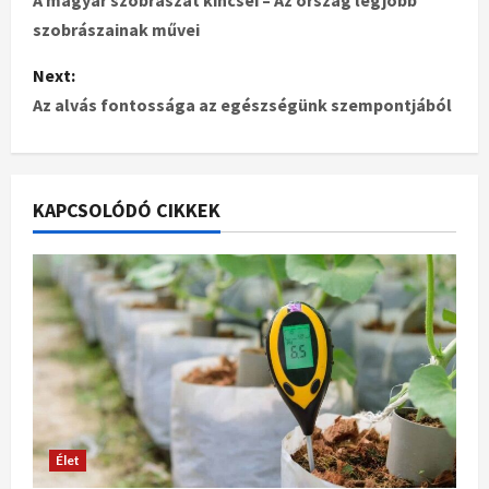
A magyar szobrászat kincsei – Az ország legjobb
szobrászainak művei
Next:
Az alvás fontossága az egészségünk szempontjából
KAPCSOLÓDÓ CIKKEK
Élet