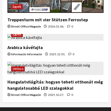
Egyéb
Treppenturm mit vier Stützen Ferrostep
Street Office Magazin
2026.01.06.
0
Egyéb
Arabica kávéfajta
Informacio Informacio
2025.12.01.
0
Otthon
Hangulatvilágítás: hogyan teheti otthonát még
hangulatosabbá LED szalagokkal
Street Office Magazin
2025.10.27.
0