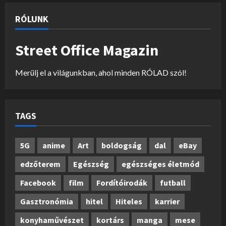
RÓLUNK
Street Office Magazin
Merülj el a világunkban, ahol minden RÓLAD szól!
TAGS
5G
anime
Art
boldogság
dal
eBay
edzőterem
Egészség
egészséges életmód
Facebook
film
Fordítóirodák
futball
Gasztronómia
hitel
Hiteles
karrier
konyhaművészet
kortárs
manga
mese