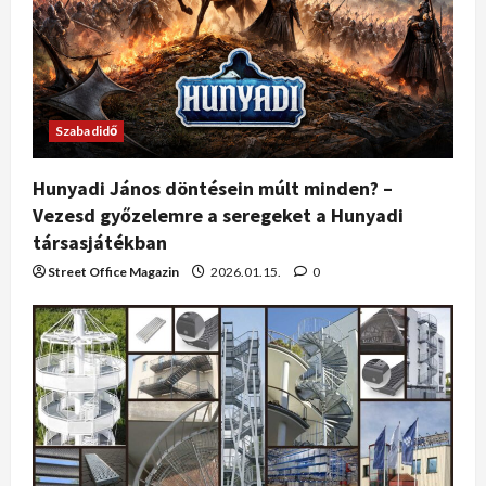
Szabadidő
Hunyadi János döntésein múlt minden? –
Vezesd győzelemre a seregeket a Hunyadi
társasjátékban
Street Office Magazin
2026.01.15.
0