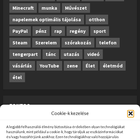
Minecraft
munka
Művészet
napelemek optimális tájolása
otthon
PayPal
pénz
rap
regény
sport
Steam
Szerelem
szórakozás
telefon
tengerpart
tánc
utazás
videó
vásárlás
YouTube
zene
Élet
életmód
étel
FONTOS
Cookie-k kezelése
A weboldalon megjelenő anyagok nem minősülnek
A legjobb felhasználói élmény biztosítása érdekében olyan technológiákat
szerkesztői tartalomnak, előzetes ellenőrzésen
használunk, mint például a cookie-k, hogy tároljuk az eszközinformációkat
és/vagy hozzáférjünk azokhoz. Ezen technológiákhoz való hozzájárulás
szúrópróba-szerűen esnek át, és az üzemeltető