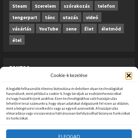
Steam
Szerelem
szórakozás
telefon
tengerpart
tánc
utazás
videó
vásárlás
YouTube
zene
Élet
életmód
étel
FONTOS
Cookie-k kezelése
A weboldalon megjelenő anyagok nem minősülnek
A legjobb felhasználói élmény biztosítása érdekében olyan technológiákat
szerkesztői tartalomnak, előzetes ellenőrzésen
használunk, mint például a cookie-k, hogy tároljuk az eszközinformációkat
és/vagy hozzáférjünk azokhoz. Ezen technológiákhoz való hozzájárulás
szúrópróba-szerűen esnek át, és az üzemeltető
lehetővé teszi számunkra, hogy olyan adatokat dolgozzunk fel ezen az oldalon,
mint a böngészési viselkedés vagy az egyedi azonosítók. A hozzájárulás
véleményét nem tükrözik. Ha kifogással szeretne élni
elmaradása vagy visszavonása hátrányosan befolyásolhat bizonyos funkciókat
valamely tartalommal kapcsolatban, kérjük jelezze
és funkciókat.
kapcsolatfelvételi oldalunkon
ide kattintva
!
ELFOGAD