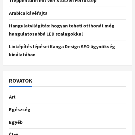
Treppenturm mit vier Stützen Ferrostep
Arabica kávéfajta
Hangulatvilágítás: hogyan teheti otthonát még
hangulatosabbá LED szalagokkal
Linképítés lépései Kanga Design SEO ügynökség
kínálatában
ROVATOK
Art
Egészség
Egyéb
Élet