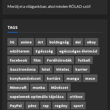
Merülj el a világunkban, ahol minden RÓLAD szól!
TAGS
5G
anime
Art
boldogság
dal
eBay
edzőterem
Egészség
egészséges életmód
Facebook
film
Fordítóirodák
futball
Gasztronómia
hitel
Hiteles
karrier
konyhaművészet
kortárs
manga
mese
Minecraft
munka
Művészet
napelemek optimális tájolása
otthon
PayPal
pénz
rap
regény
sport