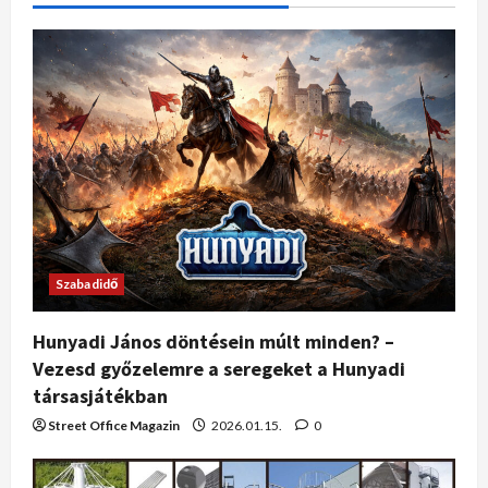
Szabadidő
Hunyadi János döntésein múlt minden? –
Vezesd győzelemre a seregeket a Hunyadi
társasjátékban
Street Office Magazin
2026.01.15.
0