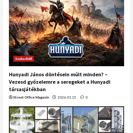
Szabadidő
Hunyadi János döntésein múlt minden? –
Vezesd győzelemre a seregeket a Hunyadi
társasjátékban
Street Office Magazin
2026.01.15.
0