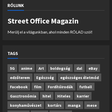
RÓLUNK
Street Office Magazin
Merülj el a világunkban, ahol minden RÓLAD szól!
TAGS
5G
anime
Art
boldogság
dal
eBay
edzőterem
Egészség
egészséges életmód
Facebook
film
Fordítóirodák
futball
Gasztronómia
hitel
Hiteles
karrier
konyhaművészet
kortárs
manga
mese