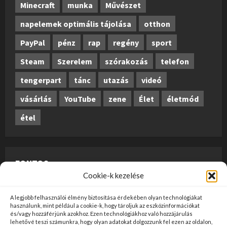
Minecraft
munka
Művészet
napelemek optimális tájolása
otthon
PayPal
pénz
rap
regény
sport
Steam
Szerelem
szórakozás
telefon
tengerpart
tánc
utazás
videó
vásárlás
YouTube
zene
Élet
életmód
étel
FONTOS
Cookie-k kezelése
A weboldalon megjelenő anyagok nem minősülnek
A legjobb felhasználói élmény biztosítása érdekében olyan technológiákat
szerkesztői tartalomnak, előzetes ellenőrzésen
használunk, mint például a cookie-k, hogy tároljuk az eszközinformációkat
és/vagy hozzáférjünk azokhoz. Ezen technológiákhoz való hozzájárulás
szúrópróba-szerűen esnek át, és az üzemeltető
lehetővé teszi számunkra, hogy olyan adatokat dolgozzunk fel ezen az oldalon,