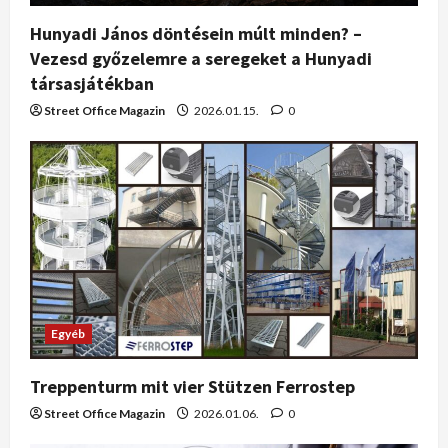
Hunyadi János döntésein múlt minden? –
Vezesd győzelemre a seregeket a Hunyadi
társasjátékban
Street Office Magazin
2026.01.15.
0
Egyéb
Treppenturm mit vier Stützen Ferrostep
Street Office Magazin
2026.01.06.
0