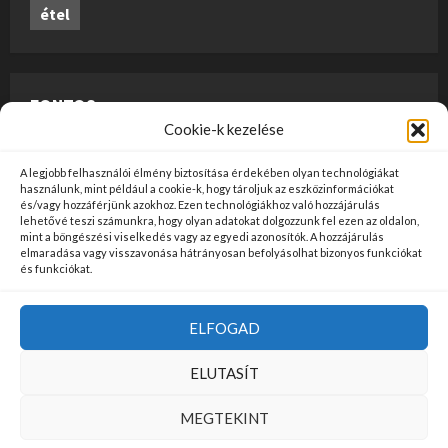
étel
FONTOS
Cookie-k kezelése
A weboldalon megjelenő anyagok nem minősülnek
A legjobb felhasználói élmény biztosítása érdekében olyan technológiákat
szerkesztői tartalomnak, előzetes ellenőrzésen
használunk, mint például a cookie-k, hogy tároljuk az eszközinformációkat
és/vagy hozzáférjünk azokhoz. Ezen technológiákhoz való hozzájárulás
szúrópróba-szerűen esnek át, és az üzemeltető
lehetővé teszi számunkra, hogy olyan adatokat dolgozzunk fel ezen az oldalon,
mint a böngészési viselkedés vagy az egyedi azonosítók. A hozzájárulás
véleményét nem tükrözik. Ha kifogással szeretne élni
elmaradása vagy visszavonása hátrányosan befolyásolhat bizonyos funkciókat
valamely tartalommal kapcsolatban, kérjük jelezze
és funkciókat.
kapcsolatfelvételi oldalunkon
ide kattintva
!
ELFOGAD
Kezdőlap
Felhasználási Feltételek
Adatvédelem
ELUTASÍT
Kapcsolat
MEGTEKINT
Copyright © Minden jog fenntartva!
|
MoreNews
by AF