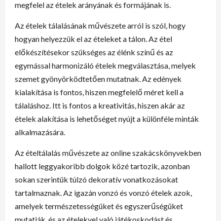
megfelel az ételek arányának és formájának is.
Az ételek tálalásának művészete arról is szól, hogy
hogyan helyezzük el az ételeket a tálon. Az étel
előkészítésekor szükséges az élénk színű és az
egymással harmonizáló ételek megválasztása, melyek
szemet gyönyörködtetően mutatnak. Az edények
kialakítása is fontos, hiszen megfelelő méret kell a
tálaláshoz. Itt is fontos a kreativitás, hiszen akár az
ételek alakítása is lehetőséget nyújt a különféle minták
alkalmazására.
Az ételtálalás művészete az online szakácskönyvekben
hallott leggyakoribb dolgok közé tartozik, azonban
sokan szerintük túlzó dekoratív vonatkozásokat
tartalmaznak. Az igazán vonzó és vonzó ételek azok,
amelyek természetességüket és egyszerűségüket
mutatják, és az ételekvel való játékoskodást és