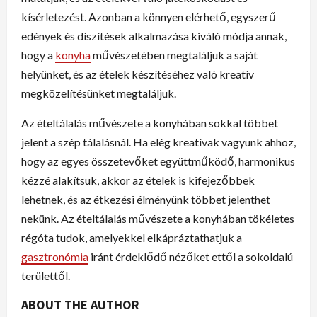
kísérletezést. Azonban a könnyen elérhető, egyszerű
edények és díszítések alkalmazása kiváló módja annak,
hogy a
konyha
művészetében megtaláljuk a saját
helyünket, és az ételek készítéséhez való kreatív
megközelítésünket megtaláljuk.
Az ételtálalás művészete a konyhában sokkal többet
jelent a szép tálalásnál. Ha elég kreatívak vagyunk ahhoz,
hogy az egyes összetevőket együttműködő, harmonikus
kézzé alakítsuk, akkor az ételek is kifejezőbbek
lehetnek, és az étkezési élményünk többet jelenthet
nekünk. Az ételtálalás művészete a konyhában tökéletes
régóta tudok, amelyekkel elkápráztathatjuk a
gasztronómia
iránt érdeklődő nézőket ettől a sokoldalú
területtől.
ABOUT THE AUTHOR