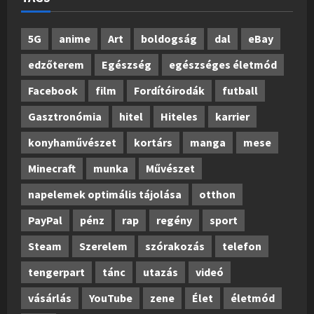
5G
anime
Art
boldogság
dal
eBay
edzőterem
Egészség
egészséges életmód
Facebook
film
Fordítóirodák
futball
Gasztronómia
hitel
Hiteles
karrier
konyhaművészet
kortárs
manga
mese
Minecraft
munka
Művészet
napelemek optimális tájolása
otthon
PayPal
pénz
rap
regény
sport
Steam
Szerelem
szórakozás
telefon
tengerpart
tánc
utazás
videó
vásárlás
YouTube
zene
Élet
életmód