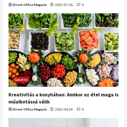
Street Office Magazin
2023.07.26.
0
Gasztro
Kreativitás a konyhában: Amikor az étel maga is
műalkotássá válik
Street Office Magazin
2023.04.29.
0