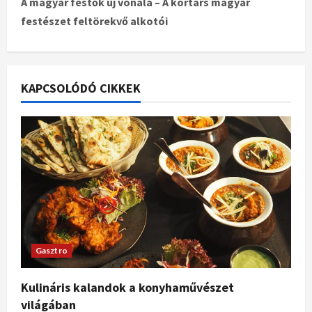
A magyar festők új vonala – A kortárs magyar
festészet feltörekvő alkotói
KAPCSOLÓDÓ CIKKEK
Gasztro
Kulináris kalandok a konyhaművészet
világában