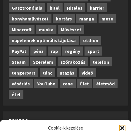
Gasztronómia
hitel
Hiteles
karrier
konyhaművészet
kortárs
manga
mese
Minecraft
munka
Művészet
napelemek optimális tájolása
otthon
PayPal
pénz
rap
regény
sport
Steam
Szerelem
szórakozás
telefon
tengerpart
tánc
utazás
videó
vásárlás
YouTube
zene
Élet
életmód
étel
FONTOS
Cookie-k kezelése