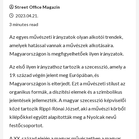
Street Office Magazin
2023.04.21.
3 minutes read
Az egyes művészeti irányzatok olyan alkotói trendek,
amelyek hatással vannak a művészek alkotásaira.
Magyarországon is megfigyelhetőek ilyen irányzatok.
Az első ilyen irányzathoz tartozik a szecesszió, amely a
19. század végén jelent meg Európában, és
Magyarországon is elterjedt. Ezt a művészeti stílust az
organikus formák, a díszítési elemek és a szimbolikus
jelentések jellemezték. A magyar szecesszió képviselői
közé tartozik Rippl-Rónai József, aki a művészi körből
kilépőkkel együtt alapították meg a Nyolcak nevű
festőcsoportot.
A XX. század elején a magyar művészetben a magyar