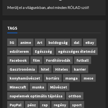
Merülj el a világunkban, ahol minden RÓLAD szól!
TAGS
5G
anime
Art
boldogság
dal
eBay
edzőterem
Egészség
egészséges életmód
Facebook
film
Fordítóirodák
futball
Gasztronómia
hitel
Hiteles
karrier
konyhaművészet
kortárs
manga
mese
Minecraft
munka
Művészet
napelemek optimális tájolása
otthon
PayPal
pénz
rap
regény
sport