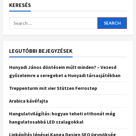
KERESÉS
LEGUTÓBBI BEJEGYZÉSEK
Hunyadi János döntésein múlt minden? – Vezesd
győzelemre a seregeket a Hunyadi társasjátékban
Treppenturm mit vier Stützen Ferrostep
Arabica kávéfajta
Hangulatvilágítás: hogyan teheti otthonát még
hangulatosabbá LED szalagokkal
Linképítés lépései Kanga Design SEO ügynökség