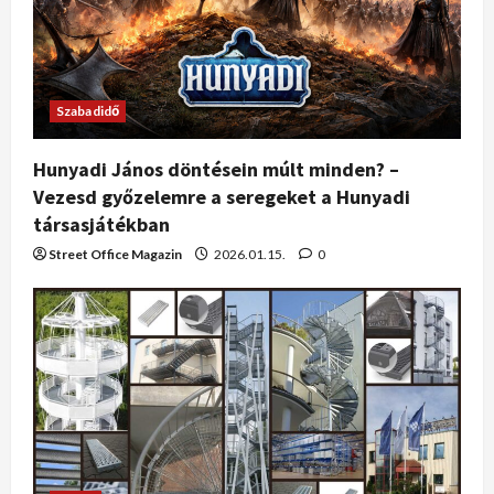
Szabadidő
Hunyadi János döntésein múlt minden? –
Vezesd győzelemre a seregeket a Hunyadi
társasjátékban
Street Office Magazin
2026.01.15.
0