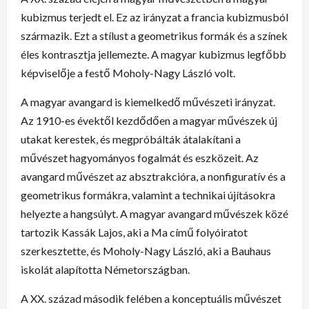
kubizmus terjedt el. Ez az irányzat a francia kubizmusból
származik. Ezt a stílust a geometrikus formák és a színek
éles kontrasztja jellemezte. A magyar kubizmus legfőbb
képviselője a festő Moholy-Nagy László volt.
A magyar avangard is kiemelkedő művészeti irányzat.
Az 1910-es évektől kezdődően a magyar művészek új
utakat kerestek, és megpróbálták átalakítani a
művészet hagyományos fogalmát és eszközeit. Az
avangard művészet az absztrakcióra, a nonfiguratív és a
geometrikus formákra, valamint a technikai újításokra
helyezte a hangsúlyt. A magyar avangard művészek közé
tartozik Kassák Lajos, aki a Ma című folyóiratot
szerkesztette, és Moholy-Nagy László, aki a Bauhaus
iskolát alapította Németországban.
A XX. század második felében a konceptuális művészet