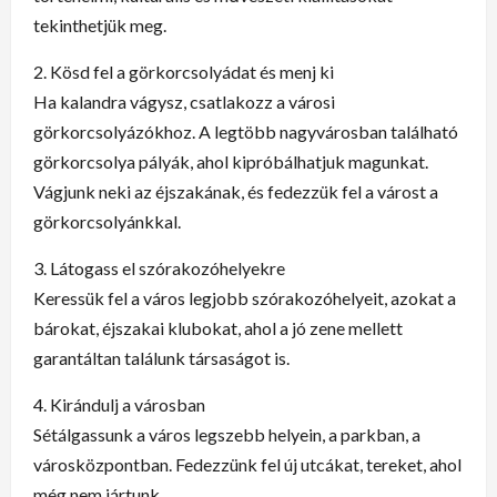
tekinthetjük meg.
2. Kösd fel a görkorcsolyádat és menj ki
Ha kalandra vágysz, csatlakozz a városi
görkorcsolyázókhoz. A legtöbb nagyvárosban található
görkorcsolya pályák, ahol kipróbálhatjuk magunkat.
Vágjunk neki az éjszakának, és fedezzük fel a várost a
görkorcsolyánkkal.
3. Látogass el szórakozóhelyekre
Keressük fel a város legjobb szórakozóhelyeit, azokat a
bárokat, éjszakai klubokat, ahol a jó zene mellett
garantáltan találunk társaságot is.
4. Kirándulj a városban
Sétálgassunk a város legszebb helyein, a parkban, a
városközpontban. Fedezzünk fel új utcákat, tereket, ahol
még nem jártunk.