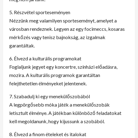
5. Részvétel sporteseményen
Nézzünk meg valamilyen sporteseményt, amelyet a
városban rendeznek. Legyen az egy focimeccs, kosaras
mérkőzés vagy tenisz bajnokság, az izgalmak
garantáltak.
6. Élvezd a kulturális programokat
Foglaljunk jegyet egy koncertre, színházi előadásra,
mozira. A kulturális programok garantáltan
felejthetetlen élményeket jelentenek.
7. Szabadulj ki egy menekülőszobából
A legpörgősebb móka játék a menekülőszobák
letisztult élménye. A játékban különböző feladatokat
kell megoldanunk, hogy kijussunk a szobából.
8. Élvezd a finom ételeket és italokat