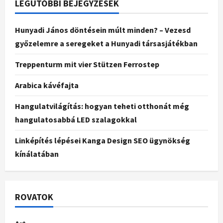
LEGUTÓBBI BEJEGYZÉSEK
Hunyadi János döntésein múlt minden? – Vezesd
győzelemre a seregeket a Hunyadi társasjátékban
Treppenturm mit vier Stützen Ferrostep
Arabica kávéfajta
Hangulatvilágítás: hogyan teheti otthonát még
hangulatosabbá LED szalagokkal
Linképítés lépései Kanga Design SEO ügynökség
kínálatában
ROVATOK