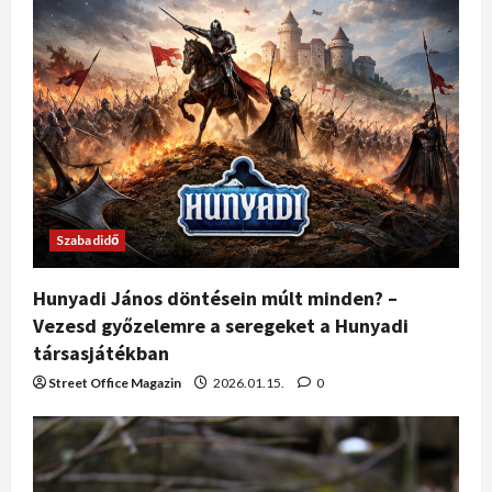
Szabadidő
Hunyadi János döntésein múlt minden? –
Vezesd győzelemre a seregeket a Hunyadi
társasjátékban
Street Office Magazin
2026.01.15.
0