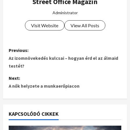
Street Office Magazin
Administrator
Visit Website
View All Posts
Previous:
Az izomnövekedés kulcsai – hogyan érd el az álmaid
testét?
Next:
A nők helyzete a munkaerőpiacon
KAPCSOLÓDÓ CIKKEK