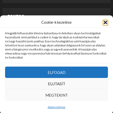
FONTOS
Cookie-k kezelése
A weboldalon megjelenő anyagok nem minősülnek
A legjobb felhasználói élmény biztosítása érdekében olyan technológiákat
szerkesztői tartalomnak, előzetes ellenőrzésen
használunk, mint például a cookie-k, hogy tároljuk az eszközinformációkat
és/vagy hozzáférjünk azokhoz. Ezen technológiákhoz való hozzájárulás
szúrópróba-szerűen esnek át, és az üzemeltető
lehetővé teszi számunkra, hogy olyan adatokat dolgozzunk fel ezen az oldalon,
mint a böngészési viselkedés vagy az egyedi azonosítók. A hozzájárulás
véleményét nem tükrözik. Ha kifogással szeretne élni
elmaradása vagy visszavonása hátrányosan befolyásolhat bizonyos funkciókat
valamely tartalommal kapcsolatban, kérjük jelezze
és funkciókat.
kapcsolatfelvételi oldalunkon
ide kattintva
!
ELFOGAD
Kezdőlap
Felhasználási Feltételek
Adatvédelem
ELUTASÍT
Kapcsolat
MEGTEKINT
Copyright © Minden jog fenntartva!
|
MoreNews
by AF
Adatvédelem
themes.