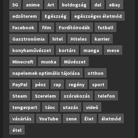
5G
anime
Art
boldogság
dal
eBay
edzőterem
Egészség
egészséges életmód
Facebook
film
Fordítóirodák
futball
Gasztronómia
hitel
Hiteles
karrier
konyhaművészet
kortárs
manga
mese
Minecraft
munka
Művészet
napelemek optimális tájolása
otthon
PayPal
pénz
rap
regény
sport
Steam
Szerelem
szórakozás
telefon
tengerpart
tánc
utazás
videó
vásárlás
YouTube
zene
Élet
életmód
étel