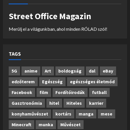
Street Office Magazin
Merülj el a világunkban, ahol minden RÓLAD szól!
TAGS
5G
anime
Art
boldogság
dal
eBay
edzőterem
Egészség
egészséges életmód
Facebook
film
Fordítóirodák
futball
Gasztronómia
hitel
Hiteles
karrier
konyhaművészet
kortárs
manga
mese
Minecraft
munka
Művészet