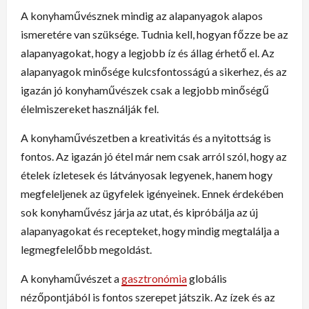
A konyhaművésznek mindig az alapanyagok alapos
ismeretére van szüksége. Tudnia kell, hogyan főzze be az
alapanyagokat, hogy a legjobb íz és állag érhető el. Az
alapanyagok minősége kulcsfontosságú a sikerhez, és az
igazán jó konyhaművészek csak a legjobb minőségű
élelmiszereket használják fel.
A konyhaművészetben a kreativitás és a nyitottság is
fontos. Az igazán jó étel már nem csak arról szól, hogy az
ételek ízletesek és látványosak legyenek, hanem hogy
megfeleljenek az ügyfelek igényeinek. Ennek érdekében
sok konyhaművész járja az utat, és kipróbálja az új
alapanyagokat és recepteket, hogy mindig megtalálja a
legmegfelelőbb megoldást.
A konyhaművészet a
gasztronómia
globális
nézőpontjából is fontos szerepet játszik. Az ízek és az