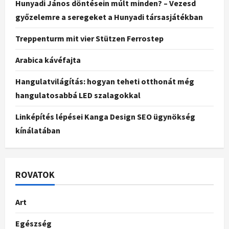
Hunyadi János döntésein múlt minden? – Vezesd
győzelemre a seregeket a Hunyadi társasjátékban
Treppenturm mit vier Stützen Ferrostep
Arabica kávéfajta
Hangulatvilágítás: hogyan teheti otthonát még
hangulatosabbá LED szalagokkal
Linképítés lépései Kanga Design SEO ügynökség
kínálatában
ROVATOK
Art
Egészség