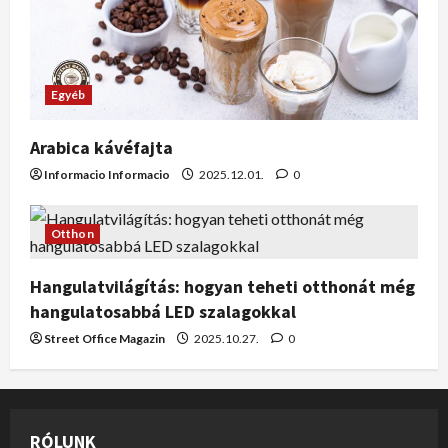
Egyéb
Arabica kávéfajta
Informacio Informacio
2025.12.01.
0
Otthon
Hangulatvilágítás: hogyan teheti otthonát még
hangulatosabbá LED szalagokkal
Street Office Magazin
2025.10.27.
0
RÓLUNK