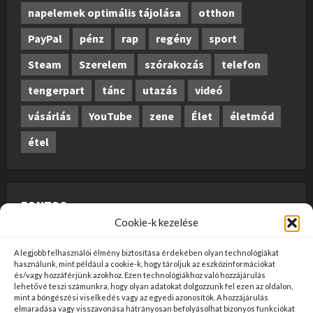
napelemek optimális tájolása
otthon
PayPal
pénz
rap
regény
sport
Steam
Szerelem
szórakozás
telefon
tengerpart
tánc
utazás
videó
vásárlás
YouTube
zene
Élet
életmód
étel
FONTOS
Cookie-k kezelése
A weboldalon megjelenő anyagok nem minősülnek
A legjobb felhasználói élmény biztosítása érdekében olyan technológiákat
szerkesztői tartalomnak, előzetes ellenőrzésen
használunk, mint például a cookie-k, hogy tároljuk az eszközinformációkat
és/vagy hozzáférjünk azokhoz. Ezen technológiákhoz való hozzájárulás
szúrópróba-szerűen esnek át, és az üzemeltető
lehetővé teszi számunkra, hogy olyan adatokat dolgozzunk fel ezen az oldalon,
mint a böngészési viselkedés vagy az egyedi azonosítók. A hozzájárulás
véleményét nem tükrözik. Ha kifogással szeretne élni
elmaradása vagy visszavonása hátrányosan befolyásolhat bizonyos funkciókat