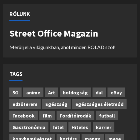
RÓLUNK
Street Office Magazin
Merülj el a világunkban, ahol minden RÓLAD szól!
TAGS
5G
anime
Art
boldogság
dal
eBay
edzőterem
Egészség
egészséges életmód
Facebook
film
Fordítóirodák
futball
Gasztronómia
hitel
Hiteles
karrier
konyhaművészet
kortárs
manga
mese