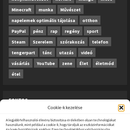
Minecraft
munka
Művészet
napelemek optimális tájolása
otthon
PayPal
pénz
rap
regény
sport
Steam
Szerelem
szórakozás
telefon
tengerpart
tánc
utazás
videó
vásárlás
YouTube
zene
Élet
életmód
étel
FONTOS
Cookie-k kezelése
A weboldalon megjelenő anyagok nem minősülnek
A legjobb felhasználói élmény biztosítása érdekében olyan technológiákat
szerkesztői tartalomnak, előzetes ellenőrzésen
használunk, mint például a cookie-k, hogy tároljuk az eszközinformációkat
és/vagy hozzáférjünk azokhoz. Ezen technológiákhoz való hozzájárulás