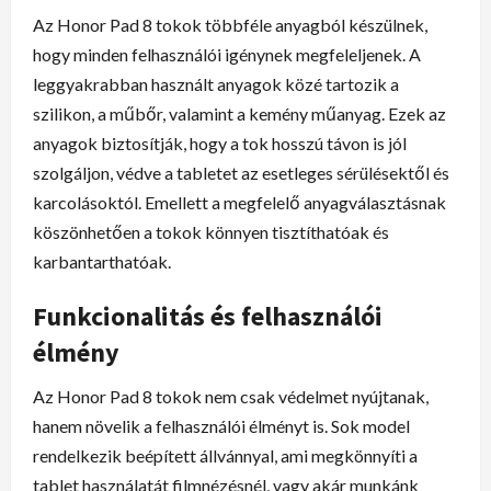
Az Honor Pad 8 tokok többféle anyagból készülnek,
hogy minden felhasználói igénynek megfeleljenek. A
leggyakrabban használt anyagok közé tartozik a
szilikon, a műbőr, valamint a kemény műanyag. Ezek az
anyagok biztosítják, hogy a tok hosszú távon is jól
szolgáljon, védve a tabletet az esetleges sérülésektől és
karcolásoktól. Emellett a megfelelő anyagválasztásnak
köszönhetően a tokok könnyen tisztíthatóak és
karbantarthatóak.
Funkcionalitás és felhasználói
élmény
Az Honor Pad 8 tokok nem csak védelmet nyújtanak,
hanem növelik a felhasználói élményt is. Sok model
rendelkezik beépített állvánnyal, ami megkönnyíti a
tablet használatát filmnézésnél, vagy akár munkánk