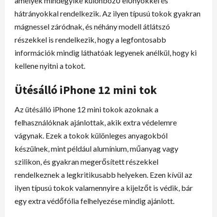
amelyek mindegyike különböző előnyökkel és
hátrányokkal rendelkezik. Az ilyen típusú tokok gyakran
mágnessel záródnak, és néhány modell átlátszó
részekkel is rendelkezik, hogy a legfontosabb
információk mindig láthatóak legyenek anélkül, hogy ki
kellene nyitni a tokot.
Ütésálló iPhone 12 mini tok
Az ütésálló iPhone 12 mini tokok azoknak a
felhasználóknak ajánlottak, akik extra védelemre
vágynak. Ezek a tokok különleges anyagokból
készülnek, mint például alumínium, műanyag vagy
szilikon, és gyakran megerősített részekkel
rendelkeznek a legkritikusabb helyeken. Ezen kívül az
ilyen típusú tokok valamennyire a kijelzőt is védik, bár
egy extra védőfólia felhelyezése mindig ajánlott.