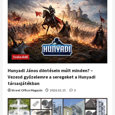
Szabadidő
Hunyadi János döntésein múlt minden? –
Vezesd győzelemre a seregeket a Hunyadi
társasjátékban
Street Office Magazin
2026.01.15.
0