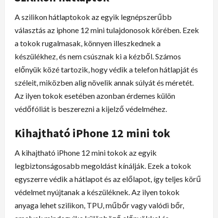
A szilikon hátlaptokok az egyik legnépszerűbb
választás az iphone 12 mini tulajdonosok körében. Ezek
a tokok rugalmasak, könnyen illeszkednek a
készülékhez, és nem csúsznak ki a kézből. Számos
előnyük közé tartozik, hogy védik a telefon hátlapját és
széleit, miközben alig növelik annak súlyát és méretét.
Az ilyen tokok esetében azonban érdemes külön
védőfóliát is beszerezni a kijelző védelméhez.
Kihajtható iPhone 12 mini tok
A kihajtható iPhone 12 mini tokok az egyik
legbiztonságosabb megoldást kínálják. Ezek a tokok
egyszerre védik a hátlapot és az előlapot, így teljes körű
védelmet nyújtanak a készüléknek. Az ilyen tokok
anyaga lehet szilikon, TPU, műbőr vagy valódi bőr,