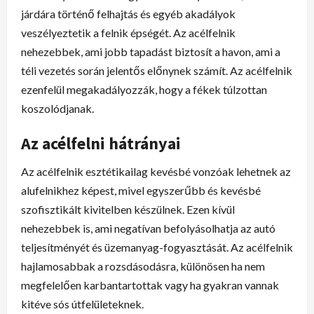
járdára történő felhajtás és egyéb akadályok
veszélyeztetik a felnik épségét. Az acélfelnik
nehezebbek, ami jobb tapadást biztosít a havon, ami a
téli vezetés során jelentős előnynek számít. Az acélfelnik
ezenfelül megakadályozzák, hogy a fékek túlzottan
koszolódjanak.
Az acélfelni hátrányai
Az acélfelnik esztétikailag kevésbé vonzóak lehetnek az
alufelnikhez képest, mivel egyszerűbb és kevésbé
szofisztikált kivitelben készülnek. Ezen kívül
nehezebbek is, ami negatívan befolyásolhatja az autó
teljesítményét és üzemanyag-fogyasztását. Az acélfelnik
hajlamosabbak a rozsdásodásra, különösen ha nem
megfelelően karbantartottak vagy ha gyakran vannak
kitéve sós útfelületeknek.