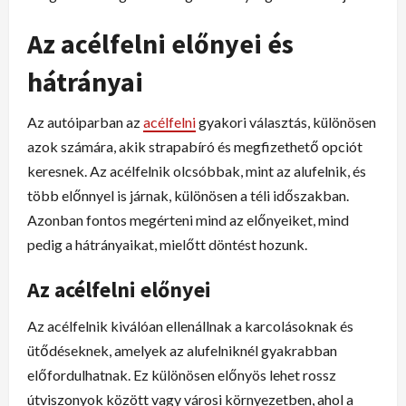
Az acélfelni előnyei és
hátrányai
Az autóiparban az
acélfelni
gyakori választás, különösen
azok számára, akik strapabíró és megfizethető opciót
keresnek. Az acélfelnik olcsóbbak, mint az alufelnik, és
több előnnyel is járnak, különösen a téli időszakban.
Azonban fontos megérteni mind az előnyeiket, mind
pedig a hátrányaikat, mielőtt döntést hozunk.
Az acélfelni előnyei
Az acélfelnik kiválóan ellenállnak a karcolásoknak és
ütődéseknek, amelyek az alufelniknél gyakrabban
előfordulhatnak. Ez különösen előnyös lehet rossz
útviszonyok között vagy városi környezetben, ahol a