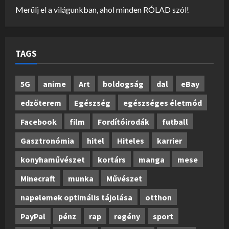
Merülj el a világunkban, ahol minden RÓLAD szól!
TAGS
5G
anime
Art
boldogság
dal
eBay
edzőterem
Egészség
egészséges életmód
Facebook
film
Fordítóirodák
futball
Gasztronómia
hitel
Hiteles
karrier
konyhaművészet
kortárs
manga
mese
Minecraft
munka
Művészet
napelemek optimális tájolása
otthon
PayPal
pénz
rap
regény
sport