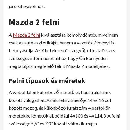
járó kihívásokhoz.
Mazda 2 felni
A
Mazda 2 felni
kiválasztása komoly döntés, mivel nem
csak az autó esztétikáját, hanem a vezetési élményt is
befolyásolja. Az Alu-felni.eu összegyűjtötte az összes
szükséges információt ahhoz, hogy Ön könnyedén
megtalálja a megfelelő felnit Mazda 2 modelljéhez.
Felni típusok és méretek
A weboldalon különböző méretű és típusú alufelnik
között válogathat. Az alufelni átmérője 14 és 16 col
között mozog, és különböző furatszám + osztókör
méretekkel érhetők el, például 4×100 és 4×114,3. A felni
szélessége 5,5” és 7,0” között változik, míg a