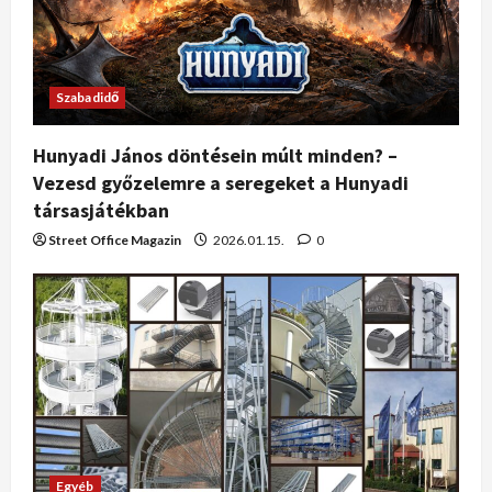
Szabadidő
Hunyadi János döntésein múlt minden? –
Vezesd győzelemre a seregeket a Hunyadi
társasjátékban
Street Office Magazin
2026.01.15.
0
Egyéb