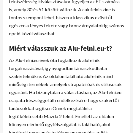
felniszélesség kiválasztásakor figyeljen az ET számára
is, amely 30 és 51 között változik. Az alufelni színe is
fontos szempont lehet, hiszen a klasszikus ezüsttől
egészen a fényes fekete vagy bronz árnyalatokig számos
opció közül választhat.
Miért válasszuk az Alu-felni.eu-t?
Az Alu-felni.eu évek óta foglalkozik alufelnik
forgalmazásával, így nyugodtan támaszkodhat a
szakértelmükre. Az oldalon található alufelnik mind
minőségi termékek, amelyek strapabíróak és stílusosak
egyaránt. Ha bizonytalan a választásban, az Alu-felni.eu
csapata készséggel áll rendelkezésére, hogy szakértői
tanácsokkal segítsen Önnek megtalálni a
legtökéletesebb Mazda 2 felnit. Emellett az oldalon
könnyen elérhető ügyfélszolgálat is található, ahol
kérdéseit gyorsan és hatékonyan megválaszolják.