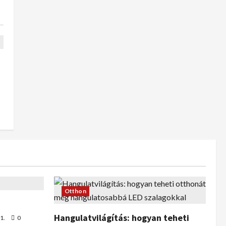
Otthon
Hangulatvilágítás: hogyan teheti
1.
0