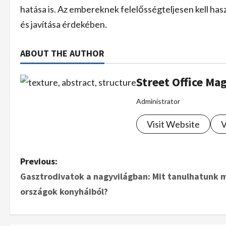
hatása is. Az embereknek felelősségteljesen kell has
és javítása érdekében.
ABOUT THE AUTHOR
Street Office Ma
Administrator
Visit Website
V
Previous:
Gasztrodivatok a nagyvilágban: Mit tanulhatunk 
országok konyháiból?