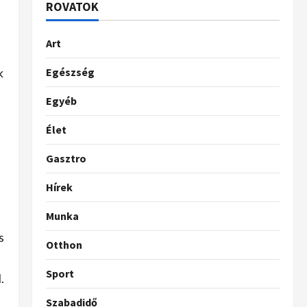
ROVATOK
Art
k
Egészség
Egyéb
Élet
Gasztro
Hírek
Munka
s
Otthon
Sport
.
Szabadidő