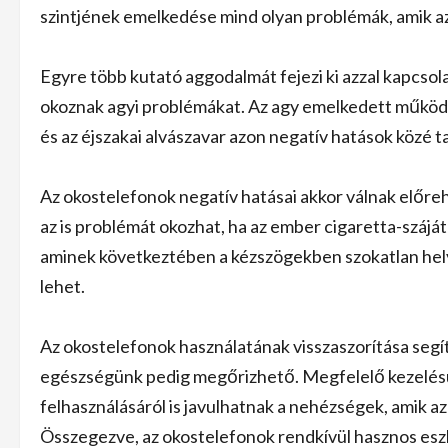
szintjének emelkedése mind olyan problémák, amik az
Egyre több kutató aggodalmát fejezi ki azzal kapcsol
okoznak agyi problémákat. Az agy emelkedett működ
és az éjszakai alvászavar azon negatív hatások közé 
Az okostelefonok negatív hatásai akkor válnak előreh
az is problémát okozhat, ha az ember cigaretta-szájá
aminek következtében a kézszögekben szokatlan helyz
lehet.
Az okostelefonok használatának visszaszorítása segít
egészségünk pedig megőrizhető. Megfelelő kezelésü
felhasználásáról is javulhatnak a nehézségek, amik 
Összegezve, az okostelefonok rendkívül hasznos es