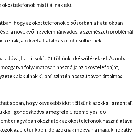
 okostelefonok miatt állnak elő.
atban, hogy az okostelefonok elsősorban a fiatalokban
ése, a növekvő figyelemhányados, a szemészeti problémá
tartoznak, amikkel a fiatalok szembesülhetnek.
aladóvá, ha túl sok időt töltünk a készülékekkel. Azonban
t mozgatva folyamatosan használja az okostelefonját,
etek alakulnak ki, ami szintén hosszú távon ártalmas
het abban, hogy kevesebb időt töltsünk azokkal, a mentáli
kkel, gondoskodva a megfelelő személyes idő
az ember agyában okozhatók az okostelefonok használatával
zközök az életünkben, de azoknak megvan a maguk negatív