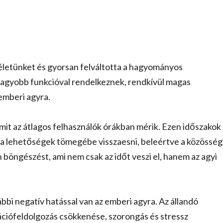
életünket és gyorsan felváltotta a hagyományos
nagyobb funkcióval rendelkeznek, rendkívül magas
emberi agyra.
mit az átlagos felhasználók órákban mérik. Ezen időszakok
ta lehetőségek tömegébe visszaesni, beleértve a közösség
 böngészést, ami nem csak az időt veszi el, hanem az agyi
bbi negatív hatással van az emberi agyra. Az állandó
mációfeldolgozás csökkenése, szorongás és stressz