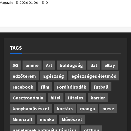
 Magazin
2026.01.06.
0
TAGS
5G
anime
Art
boldogság
dal
eBay
edzőterem
Egészség
egészséges életmód
Facebook
film
Fordítóirodák
futball
Gasztronómia
hitel
Hiteles
karrier
konyhaművészet
kortárs
manga
mese
Minecraft
munka
Művészet
napelemek optimális tájolása
otthon