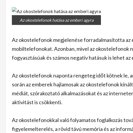
Az okostelefonok hatása az emberi agyra
Az okostelefonok megjelenése forradalmasította az 
mobiltelefonokat. Azonban, mivel az okostelefonok 
fogyasztásúak és számos negatív hatásuk is lehet az 
Az okostelefonok naponta rengeteg időt kötnek le, a
során az emberek hajlamosak az okostelefonok kínál
médiát, szórakoztató alkalmazásokat és az interneten
aktivitást is csökkenti.
Az okostelefonokkal való folyamatos foglalkozás tová
figyelemelterelés, a rövid távú memória és az infor