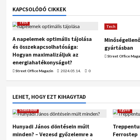
KAPCSOLÓDÓ CIKKEK
Tech
Tech
A napelemek optimális tájolása
Minőségellenő
és összekapcsolhatósága:
gyártásban
Hogyan maximalizáljuk az
Street Office Maga
energiahatékonyságot?
Street Office Magazin
2024.05.14.
0
LEHET, HOGY EZT KIHAGYTAD
Szabadidő
Egyéb
Hunyadi János döntésein múlt
Treppentur
minden? – Vezesd győzelemre a
Ferrostep