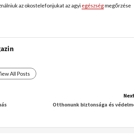
ználniuk az okostelefonjukat az agyi
egészség
megőrzése
gazin
iew All Posts
Next
más
Otthonunk biztonsága és védelm