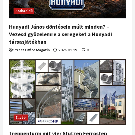
Szabadidő
Hunyadi János döntésein múlt minden? –
Vezesd győzelemre a seregeket a Hunyadi
társasjátékban
Street Office Magazin
2026.01.15.
0
Egyéb
Treppenturm mit vier Stützen Ferrostep