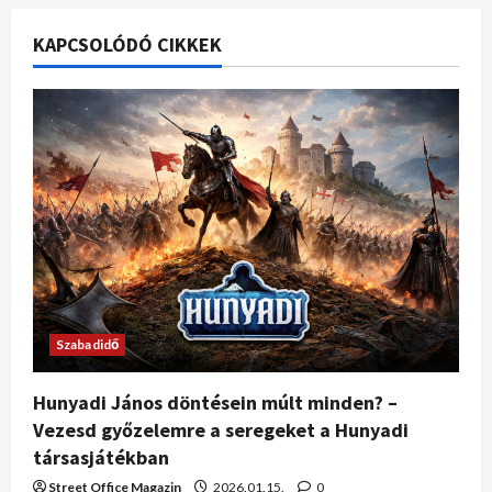
KAPCSOLÓDÓ CIKKEK
Szabadidő
Hunyadi János döntésein múlt minden? –
Vezesd győzelemre a seregeket a Hunyadi
társasjátékban
Street Office Magazin
2026.01.15.
0