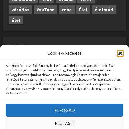
vásárlás
YouTube
zene
Élet
életmód
étel
FONTOS
Cookie-k kezelése
A weboldalon megjelenő anyagok nem minősülnek
A legjobb felhasználói élmény biztosítása érdekében olyan technológiákat
szerkesztői tartalomnak, előzetes ellenőrzésen
használunk, mint például a cookie-k, hogy tároljuk az eszközinformációkat
és/vagy hozzáférjünk azokhoz. Ezen technológiákhoz való hozzájárulás
szúrópróba-szerűen esnek át, és az üzemeltető
lehetővé teszi számunkra, hogy olyan adatokat dolgozzunk fel ezen az oldalon,
mint a böngészési viselkedés vagy az egyedi azonosítók. A hozzájárulás
véleményét nem tükrözik. Ha kifogással szeretne élni
elmaradása vagy visszavonása hátrányosan befolyásolhat bizonyos funkciókat
valamely tartalommal kapcsolatban, kérjük jelezze
és funkciókat.
kapcsolatfelvételi oldalunkon
ide kattintva
!
ELFOGAD
Kezdőlap
Felhasználási Feltételek
Adatvédelem
ELUTASÍT