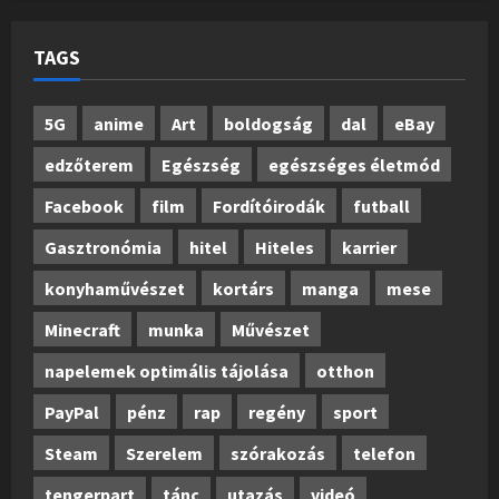
TAGS
5G
anime
Art
boldogság
dal
eBay
edzőterem
Egészség
egészséges életmód
Facebook
film
Fordítóirodák
futball
Gasztronómia
hitel
Hiteles
karrier
konyhaművészet
kortárs
manga
mese
Minecraft
munka
Művészet
napelemek optimális tájolása
otthon
PayPal
pénz
rap
regény
sport
Steam
Szerelem
szórakozás
telefon
tengerpart
tánc
utazás
videó