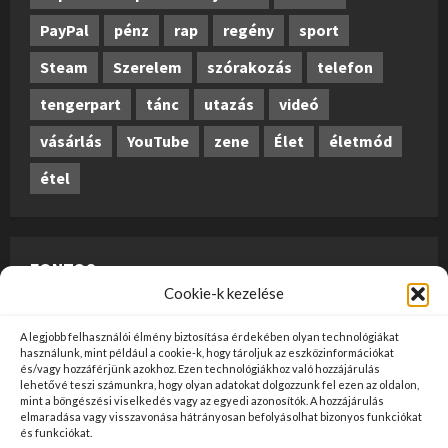
PayPal
pénz
rap
regény
sport
Steam
Szerelem
szórakozás
telefon
tengerpart
tánc
utazás
videó
vásárlás
YouTube
zene
Élet
életmód
étel
FONTOS
Cookie-k kezelése
A weboldalon megjelenő anyagok nem minősülnek
A legjobb felhasználói élmény biztosítása érdekében olyan technológiákat
szerkesztői tartalomnak, előzetes ellenőrzésen
használunk, mint például a cookie-k, hogy tároljuk az eszközinformációkat
és/vagy hozzáférjünk azokhoz. Ezen technológiákhoz való hozzájárulás
szúrópróba-szerűen esnek át, és az üzemeltető
lehetővé teszi számunkra, hogy olyan adatokat dolgozzunk fel ezen az oldalon,
mint a böngészési viselkedés vagy az egyedi azonosítók. A hozzájárulás
véleményét nem tükrözik. Ha kifogással szeretne élni
elmaradása vagy visszavonása hátrányosan befolyásolhat bizonyos funkciókat
valamely tartalommal kapcsolatban, kérjük jelezze
és funkciókat.