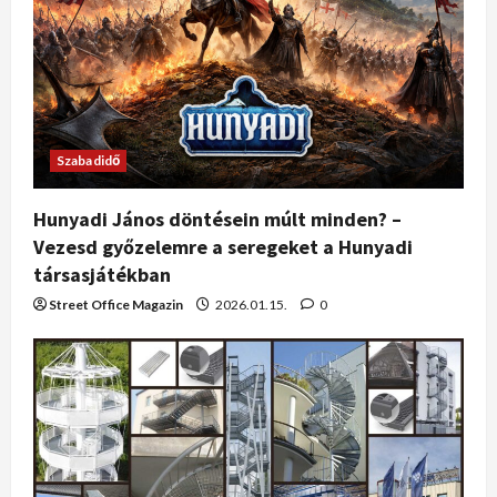
Szabadidő
Hunyadi János döntésein múlt minden? –
Vezesd győzelemre a seregeket a Hunyadi
társasjátékban
Street Office Magazin
2026.01.15.
0