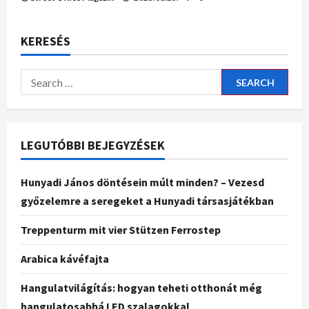
KERESÉS
LEGUTÓBBI BEJEGYZÉSEK
Hunyadi János döntésein múlt minden? – Vezesd
győzelemre a seregeket a Hunyadi társasjátékban
Treppenturm mit vier Stützen Ferrostep
Arabica kávéfajta
Hangulatvilágítás: hogyan teheti otthonát még
hangulatosabbá LED szalagokkal