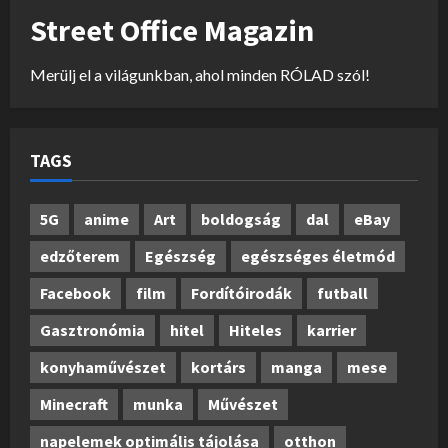
Street Office Magazin
Merülj el a világunkban, ahol minden RÓLAD szól!
TAGS
5G
anime
Art
boldogság
dal
eBay
edzőterem
Egészség
egészséges életmód
Facebook
film
Fordítóirodák
futball
Gasztronómia
hitel
Hiteles
karrier
konyhaművészet
kortárs
manga
mese
Minecraft
munka
Művészet
napelemek optimális tájolása
otthon