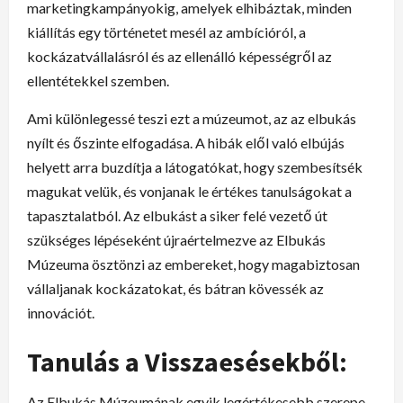
marketingkampányokig, amelyek elhibáztak, minden
kiállítás egy történetet mesél az ambícióról, a
kockázatvállalásról és az ellenálló képességről az
ellentétekkel szemben.
Ami különlegessé teszi ezt a múzeumot, az az elbukás
nyílt és őszinte elfogadása. A hibák elől való elbújás
helyett arra buzdítja a látogatókat, hogy szembesítsék
magukat velük, és vonjanak le értékes tanulságokat a
tapasztalatból. Az elbukást a siker felé vezető út
szükséges lépéseként újraértelmezve az Elbukás
Múzeuma ösztönzi az embereket, hogy magabiztosan
vállaljanak kockázatokat, és bátran kövessék az
innovációt.
Tanulás a Visszaesésekből:
Az Elbukás Múzeumának egyik legértékesebb szerepe