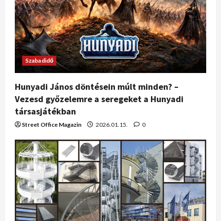
Szabadidő
Hunyadi János döntésein múlt minden? –
Vezesd győzelemre a seregeket a Hunyadi
társasjátékban
Street Office Magazin
2026.01.15.
0