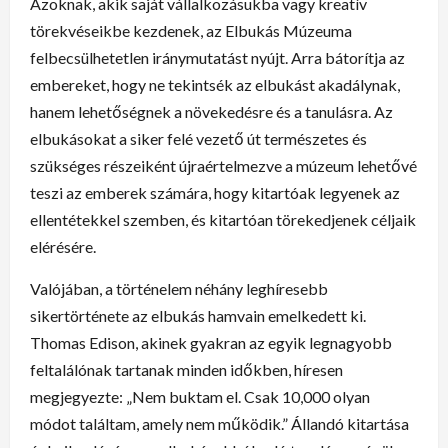
Azoknak, akik saját vállalkozásukba vagy kreatív
törekvéseikbe kezdenek, az Elbukás Múzeuma
felbecsülhetetlen iránymutatást nyújt. Arra bátorítja az
embereket, hogy ne tekintsék az elbukást akadálynak,
hanem lehetőségnek a növekedésre és a tanulásra. Az
elbukásokat a siker felé vezető út természetes és
szükséges részeiként újraértelmezve a múzeum lehetővé
teszi az emberek számára, hogy kitartóak legyenek az
ellentétekkel szemben, és kitartóan törekedjenek céljaik
elérésére.
Valójában, a történelem néhány leghíresebb
sikertörténete az elbukás hamvain emelkedett ki.
Thomas Edison, akinek gyakran az egyik legnagyobb
feltalálónak tartanak minden időkben, híresen
megjegyezte: „Nem buktam el. Csak 10,000 olyan
módot találtam, amely nem működik.” Állandó kitartása