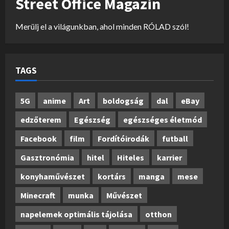
Street Office Magazin
Merülj el a világunkban, ahol minden RÓLAD szól!
TAGS
5G
anime
Art
boldogság
dal
eBay
edzőterem
Egészség
egészséges életmód
Facebook
film
Fordítóirodák
futball
Gasztronómia
hitel
Hiteles
karrier
konyhaművészet
kortárs
manga
mese
Minecraft
munka
Művészet
napelemek optimális tájolása
otthon