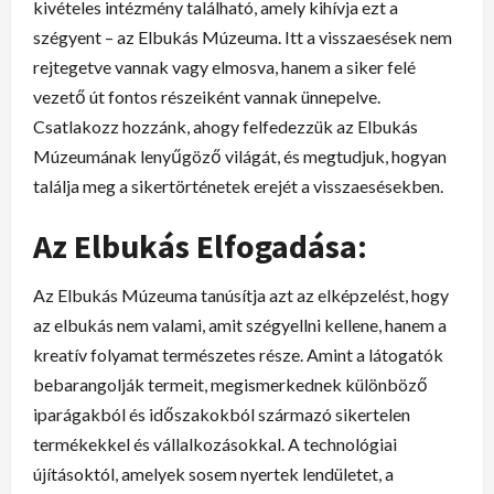
kivételes intézmény található, amely kihívja ezt a
szégyent – az Elbukás Múzeuma. Itt a visszaesések nem
rejtegetve vannak vagy elmosva, hanem a siker felé
vezető út fontos részeiként vannak ünnepelve.
Csatlakozz hozzánk, ahogy felfedezzük az Elbukás
Múzeumának lenyűgöző világát, és megtudjuk, hogyan
találja meg a sikertörténetek erejét a visszaesésekben.
Az Elbukás Elfogadása:
Az Elbukás Múzeuma tanúsítja azt az elképzelést, hogy
az elbukás nem valami, amit szégyellni kellene, hanem a
kreatív folyamat természetes része. Amint a látogatók
bebarangolják termeit, megismerkednek különböző
iparágakból és időszakokból származó sikertelen
termékekkel és vállalkozásokkal. A technológiai
újításoktól, amelyek sosem nyertek lendületet, a