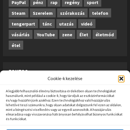
PayPal
pénz
rap
regény
sport
Steam
Szerelem
szórakozás
telefon
tengerpart
tánc
utazás
videó
vásárlás
YouTube
zene
Élet
életmód
étel
FONTOS
Cookie-k kezelése
A weboldalon megjelenő anyagok nem minősülnek
A legjobb felhasználói élmény biztosítása érdekében olyan technológiákat
szerkesztői tartalomnak, előzetes ellenőrzésen
használunk, mint például a cookie-k, hogy tároljuk az eszközinformációkat
és/vagy hozzáférjünk azokhoz. Ezen technológiákhoz való hozzájárulás
szúrópróba-szerűen esnek át, és az üzemeltető
lehetővé teszi számunkra, hogy olyan adatokat dolgozzunk fel ezen az oldalon,
mint a böngészési viselkedés vagy az egyedi azonosítók. A hozzájárulás
véleményét nem tükrözik. Ha kifogással szeretne élni
elmaradása vagy visszavonása hátrányosan befolyásolhat bizonyos funkciókat
valamely tartalommal kapcsolatban, kérjük jelezze
és funkciókat.
kapcsolatfelvételi oldalunkon
ide kattintva
!