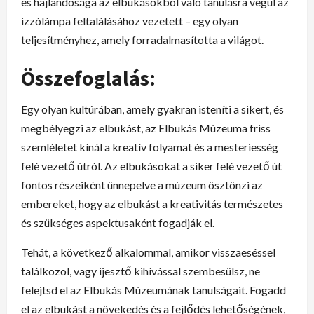
és hajlandósága az elbukásokból való tanulásra végül az
izzólámpa feltalálásához vezetett – egy olyan
teljesítményhez, amely forradalmasította a világot.
Összefoglalás:
Egy olyan kultúrában, amely gyakran isteníti a sikert, és
megbélyegzi az elbukást, az Elbukás Múzeuma friss
szemléletet kínál a kreatív folyamat és a mesteriesség
felé vezető útról. Az elbukásokat a siker felé vezető út
fontos részeiként ünnepelve a múzeum ösztönzi az
embereket, hogy az elbukást a kreativitás természetes
és szükséges aspektusaként fogadják el.
Tehát, a következő alkalommal, amikor visszaeséssel
találkozol, vagy ijesztő kihívással szembesülsz, ne
felejtsd el az Elbukás Múzeumának tanulságait. Fogadd
el az elbukást a növekedés és a fejlődés lehetőségének,