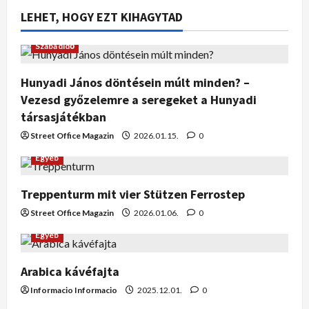
LEHET, HOGY EZT KIHAGYTAD
Szabadidő
Hunyadi János döntésein múlt minden? –
Vezesd győzelemre a seregeket a Hunyadi
társasjátékban
Street Office Magazin
2026.01.15.
0
Egyéb
Treppenturm mit vier Stützen Ferrostep
Street Office Magazin
2026.01.06.
0
Egyéb
Arabica kávéfajta
Informacio Informacio
2025.12.01.
0