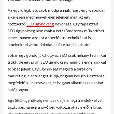
Az egyik legbiztosabb módja annak, hogy egy weboldal
a keresési eredmények élén jelenjen meg, az egy
hozzáértő
SEO ügynökség
bevonása. Egy tapasztalt
SEO ügynökség nem csak a keresőmotorok működését
ismeri, hanem azokat a specifikus technikákat is,
amelyekkel weboldaladat az élre tudják juttatni.
Sokan úgy gondolják, hogy az SEO csak néhány technikai
trükk, de egy profi SEO ügynökség munkája ennél sokkal
többet jelent. Egy ügynökség megérti a tartalom
marketing jelentőségét, tudja, hogyan kell kiválasztani a
megfelelő kulcsszavakat, és hogyan alkalmazza azokat
hatékonyan.
Egy SEO ügynökség nemcsak a jelenlegi trendekkel van
tisztában, hanem a jövőbeli változásokat is előre látja,
így weboldaladat hosszú távon is az élmezőnyben