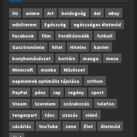
5G
anime
Art
boldogság
dal
eBay
edzőterem
Egészség
egészséges életmód
Facebook
film
Fordítóirodák
futball
Gasztronómia
hitel
Hiteles
karrier
konyhaművészet
kortárs
manga
mese
Minecraft
munka
Művészet
napelemek optimális tájolása
otthon
PayPal
pénz
rap
regény
sport
Steam
Szerelem
szórakozás
telefon
tengerpart
tánc
utazás
videó
vásárlás
YouTube
zene
Élet
életmód