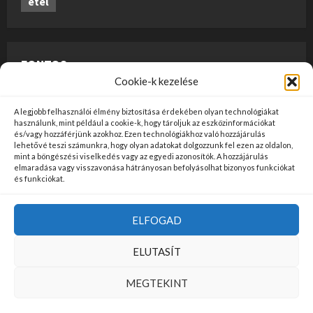
étel
FONTOS
Cookie-k kezelése
A weboldalon megjelenő anyagok nem minősülnek
A legjobb felhasználói élmény biztosítása érdekében olyan technológiákat
szerkesztői tartalomnak, előzetes ellenőrzésen
használunk, mint például a cookie-k, hogy tároljuk az eszközinformációkat
és/vagy hozzáférjünk azokhoz. Ezen technológiákhoz való hozzájárulás
szúrópróba-szerűen esnek át, és az üzemeltető
lehetővé teszi számunkra, hogy olyan adatokat dolgozzunk fel ezen az oldalon,
mint a böngészési viselkedés vagy az egyedi azonosítók. A hozzájárulás
véleményét nem tükrözik. Ha kifogással szeretne élni
elmaradása vagy visszavonása hátrányosan befolyásolhat bizonyos funkciókat
valamely tartalommal kapcsolatban, kérjük jelezze
és funkciókat.
kapcsolatfelvételi oldalunkon
ide kattintva
!
ELFOGAD
Kezdőlap
Felhasználási Feltételek
Adatvédelem
ELUTASÍT
Kapcsolat
MEGTEKINT
Copyright © Minden jog fenntartva!
|
MoreNews
by AF