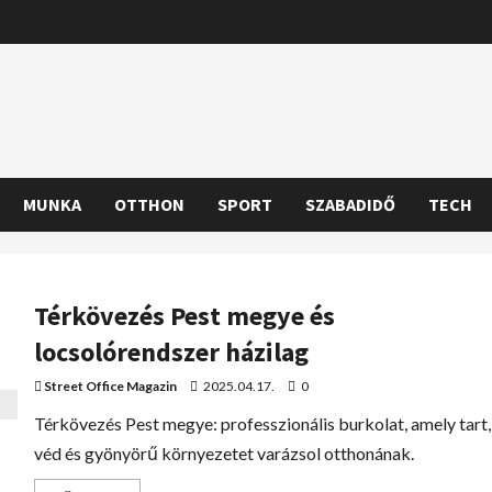
MUNKA
OTTHON
SPORT
SZABADIDŐ
TECH
Térkövezés Pest megye és
locsolórendszer házilag
Street Office Magazin
2025.04.17.
0
Térkövezés Pest megye: professzionális burkolat, amely tart,
véd és gyönyörű környezetet varázsol otthonának.