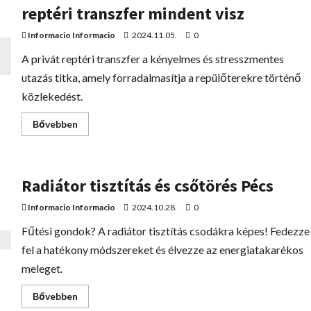
reptéri transzfer mindent visz
Informacio Informacio
2024.11.05.
0
A privát reptéri transzfer a kényelmes és stresszmentes
utazás titka, amely forradalmasítja a repülőterekre történő
közlekedést.
Bővebben
Radiátor tisztítás és csőtörés Pécs
Informacio Informacio
2024.10.28.
0
Fűtési gondok? A radiátor tisztítás csodákra képes! Fedezze
fel a hatékony módszereket és élvezze az energiatakarékos
meleget.
Bővebben