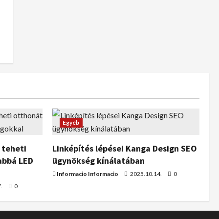
Egyéb
 teheti
Linképítés lépései Kanga Design SEO
abbá LED
ügynökség kínálatában
Informacio Informacio
2025.10.14.
0
7.
0