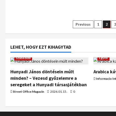
Previous
1
2
LEHET, HOGY EZT KIHAGYTAD
Szabadidő
Egyéb
Hunyadi János döntésein múlt
Arabica ká
minden? – Vezesd győzelemre a
Informacio In
seregeket a Hunyadi társasjátékban
Street Office Magazin
2026.01.15.
0