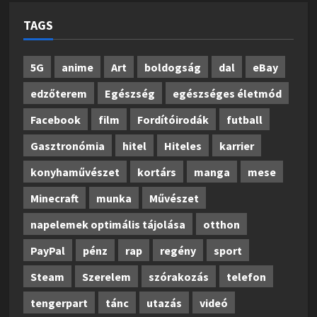
TAGS
5G
anime
Art
boldogság
dal
eBay
edzőterem
Egészség
egészséges életmód
Facebook
film
Fordítóirodák
futball
Gasztronómia
hitel
Hiteles
karrier
konyhaművészet
kortárs
manga
mese
Minecraft
munka
Művészet
napelemek optimális tájolása
otthon
PayPal
pénz
rap
regény
sport
Steam
Szerelem
szórakozás
telefon
tengerpart
tánc
utazás
videó