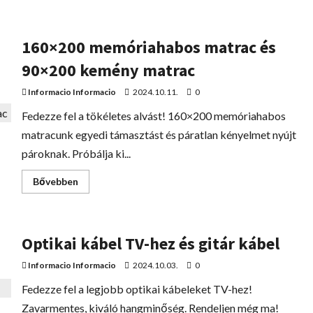
160×200 memóriahabos matrac és
90×200 kemény matrac
Informacio Informacio
2024.10.11.
0
Fedezze fel a tökéletes alvást! 160×200 memóriahabos
matracunk egyedi támasztást és páratlan kényelmet nyújt
pároknak. Próbálja ki...
Bővebben
Optikai kábel TV-hez és gitár kábel
Informacio Informacio
2024.10.03.
0
Fedezze fel a legjobb optikai kábeleket TV-hez!
Zavarmentes, kiváló hangminőség. Rendeljen még ma!