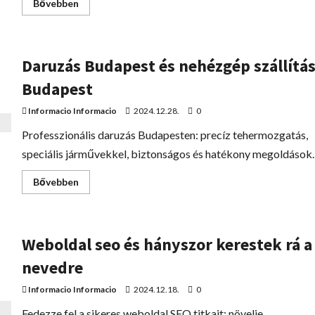
Bővebben
Daruzás Budapest és nehézgép szállítá
Budapest
Informacio Informacio
2024.12.28.
0
Professzionális daruzás Budapesten: precíz tehermozgatás,
speciális járművekkel, biztonságos és hatékony megoldások.
Bővebben
Weboldal seo és hányszor kerestek rá a
nevedre
Informacio Informacio
2024.12.18.
0
Fedezze fel a sikeres weboldal SEO titkait: növelje