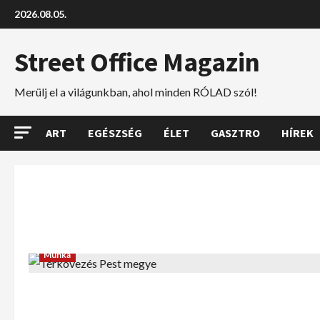
2026.08.05.
Street Office Magazin
Merülj el a világunkban, ahol minden RÓLAD szól!
ART
EGÉSZSÉG
ÉLET
GASZTRO
HÍREK
Munka