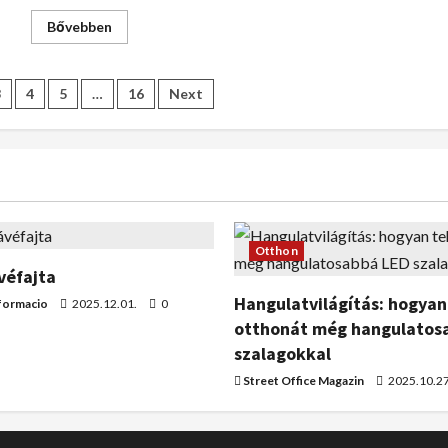
Bővebben
3
4
5
…
16
Next
Otthon
véfajta
Hangulatvilágítás: hogyan
formacio
2025.12.01.
0
otthonát még hangulatos
szalagokkal
Street Office Magazin
2025.10.2