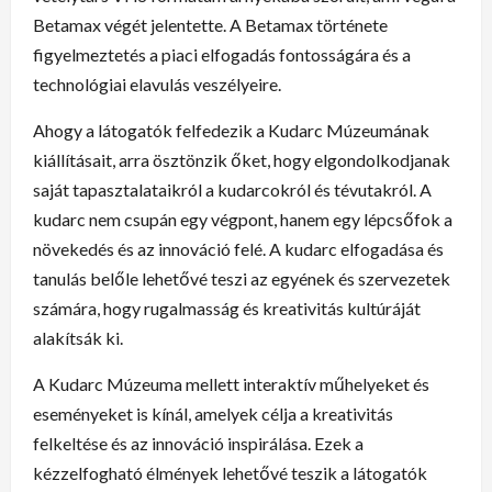
Betamax végét jelentette. A Betamax története
figyelmeztetés a piaci elfogadás fontosságára és a
technológiai elavulás veszélyeire.
Ahogy a látogatók felfedezik a Kudarc Múzeumának
kiállításait, arra ösztönzik őket, hogy elgondolkodjanak
saját tapasztalataikról a kudarcokról és tévutakról. A
kudarc nem csupán egy végpont, hanem egy lépcsőfok a
növekedés és az innováció felé. A kudarc elfogadása és
tanulás belőle lehetővé teszi az egyének és szervezetek
számára, hogy rugalmasság és kreativitás kultúráját
alakítsák ki.
A Kudarc Múzeuma mellett interaktív műhelyeket és
eseményeket is kínál, amelyek célja a kreativitás
felkeltése és az innováció inspirálása. Ezek a
kézzelfogható élmények lehetővé teszik a látogatók