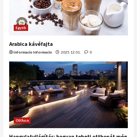
Egyéb
Arabica kávéfajta
Informacio Informacio
2025.12.01.
0
Otthon
Hangulatvilágítás: hogyan teheti otthonát még