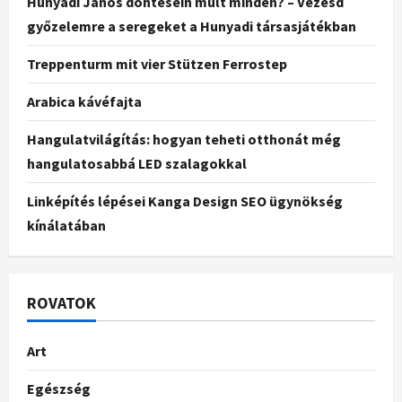
Hunyadi János döntésein múlt minden? – Vezesd
győzelemre a seregeket a Hunyadi társasjátékban
Treppenturm mit vier Stützen Ferrostep
Arabica kávéfajta
Hangulatvilágítás: hogyan teheti otthonát még
hangulatosabbá LED szalagokkal
Linképítés lépései Kanga Design SEO ügynökség
kínálatában
ROVATOK
Art
Egészség