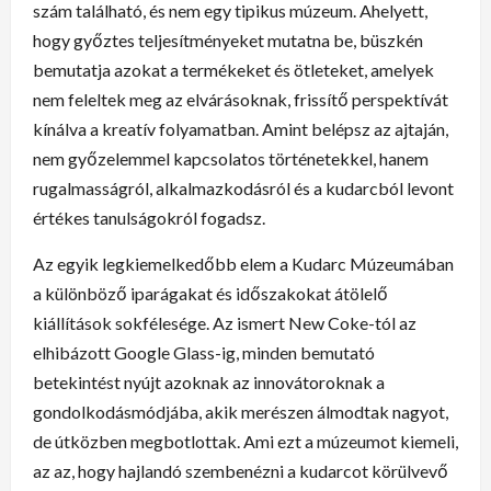
szám található, és nem egy tipikus múzeum. Ahelyett,
hogy győztes teljesítményeket mutatna be, büszkén
bemutatja azokat a termékeket és ötleteket, amelyek
nem feleltek meg az elvárásoknak, frissítő perspektívát
kínálva a kreatív folyamatban. Amint belépsz az ajtaján,
nem győzelemmel kapcsolatos történetekkel, hanem
rugalmasságról, alkalmazkodásról és a kudarcból levont
értékes tanulságokról fogadsz.
Az egyik legkiemelkedőbb elem a Kudarc Múzeumában
a különböző iparágakat és időszakokat átölelő
kiállítások sokfélesége. Az ismert New Coke-tól az
elhibázott Google Glass-ig, minden bemutató
betekintést nyújt azoknak az innovátoroknak a
gondolkodásmódjába, akik merészen álmodtak nagyot,
de útközben megbotlottak. Ami ezt a múzeumot kiemeli,
az az, hogy hajlandó szembenézni a kudarcot körülvevő