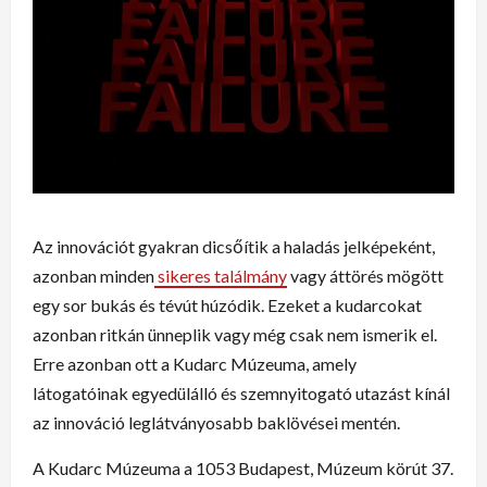
Az innovációt gyakran dicsőítik a haladás jelképeként,
azonban minden
sikeres találmány
vagy áttörés mögött
egy sor bukás és tévút húzódik. Ezeket a kudarcokat
azonban ritkán ünneplik vagy még csak nem ismerik el.
Erre azonban ott a Kudarc Múzeuma, amely
látogatóinak egyedülálló és szemnyitogató utazást kínál
az innováció leglátványosabb baklövései mentén.
A Kudarc Múzeuma a 1053 Budapest, Múzeum körút 37.