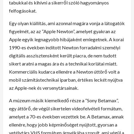
tabukkal és kihívni a sikerről szóló hagyományos
felfogásokat.
Egy olyan kiállítás, ami azonnal magára vonja a látogatók
figyelmét, az az “Apple Newton”, amelyet gyakran az
Apple egyik legnagyobb hibájaként emlegetnek. A korai
1990-es években indított Newton forradalmi személyi
digitális asszisztensként került piacra, de nem tudott
sikert aratni a magas ára és a technikai korlátai miatt.
Kommerciális kudarca ellenére a Newton úttörő volt a
mobil számítástechnikai iparban, értékes leckét nyújtva
az Apple-nek és versenytársainak.
A múzeum másik kiemelkedő része a “Sony Betamax”,
egy áttörő, de végül sikertelen videofelvételi formátum,
amelyet a 70-es években vezettek be. A Betamax, annak
ellenére, hogy jobb képminőséget nyújtott, gyorsan a
vetélytárs VHS formátum árnyékába szorult, ami végül a