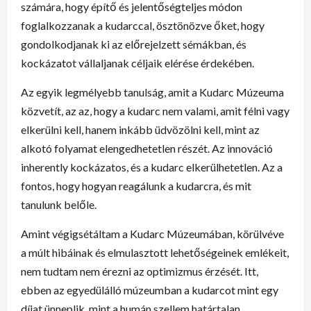
számára, hogy építő és jelentőségteljes módon
foglalkozzanak a kudarccal, ösztönözve őket, hogy
gondolkodjanak ki az előrejelzett sémákban, és
kockázatot vállaljanak céljaik elérése érdekében.
Az egyik legmélyebb tanulság, amit a Kudarc Múzeuma
közvetít, az az, hogy a kudarc nem valami, amit félni vagy
elkerülni kell, hanem inkább üdvözölni kell, mint az
alkotó folyamat elengedhetetlen részét. Az innováció
inherently kockázatos, és a kudarc elkerülhetetlen. Az a
fontos, hogy hogyan reagálunk a kudarcra, és mit
tanulunk belőle.
Amint végigsétáltam a Kudarc Múzeumában, körülvéve
a múlt hibáinak és elmulasztott lehetőségeinek emlékeit,
nem tudtam nem érezni az optimizmus érzését. Itt,
ebben az egyedülálló múzeumban a kudarcot mint egy
díjat ünneplik, mint a humán szellem határtalan