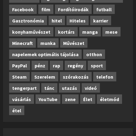
Facebook
film
Fordítóirodák
futball
Gasztronómia
hitel
Hiteles
karrier
konyhaművészet
kortárs
manga
mese
Minecraft
munka
Művészet
napelemek optimális tájolása
otthon
PayPal
pénz
rap
regény
sport
Steam
Szerelem
szórakozás
telefon
tengerpart
tánc
utazás
videó
vásárlás
YouTube
zene
Élet
életmód
étel